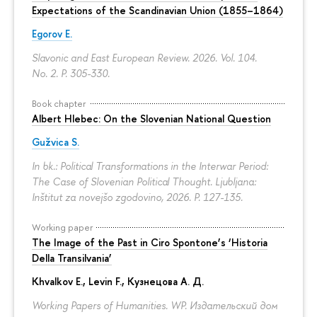
Expectations of the Scandinavian Union (1855–1864)
Egorov E.
Slavonic and East European Review. 2026. Vol. 104.
No. 2.
P. 305-330.
Book chapter
Albert Hlebec: On the Slovenian National Question
Gužvica S.
In bk.: Political Transformations in the Interwar Period:
The Case of Slovenian Political Thought. Ljubljana:
Inštitut za novejšo zgodovino, 2026.
P. 127-135.
Working paper
The Image of the Past in Ciro Spontone’s ‘Historia
Della Transilvania’
Khvalkov E.
,
Levin F.
,
Кузнецова А. Д.
Working Papers of Humanities. WP. Издательский дом