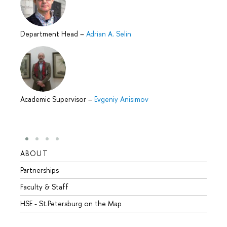
Department Head
–
Adrian A. Selin
Academic Supervisor
–
Evgeniy Anisimov
ABOUT
STUD
Partnerships
Intern
Faculty & Staff
Summe
HSE - St.Petersburg on the Map
Prepar
Incomi