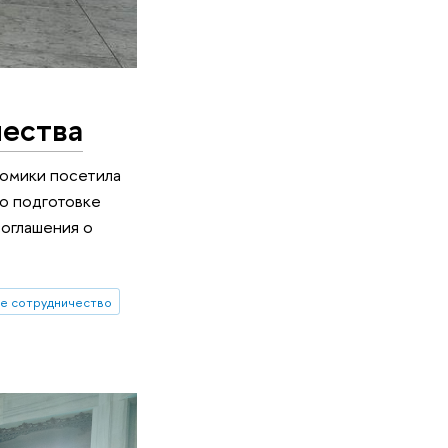
чества
номики посетила
по подготовке
соглашения о
е сотрудничество