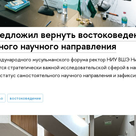
едложил вернуть востоковеде
ного научного направления
еждународного мусульманского форума ректор НИУ ВШЭ Н
тся стратегически важной исследовательской сферой в на
татус самостоятельного научного направления и зафикси
во
востоковедение