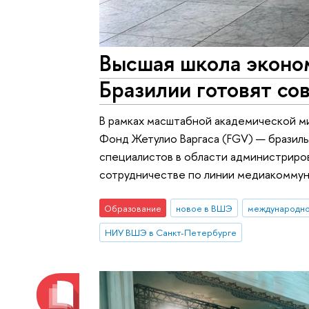
Высшая школа эконо
Бразилии готовят с
В рамках масштабной академической м
Фонд Жетулио Варгаса (FGV) — бразил
специалистов в области администриро
сотрудничестве по линии медиакоммуни
Образование
новое в ВШЭ
международно
НИУ ВШЭ в Санкт-Петербурге