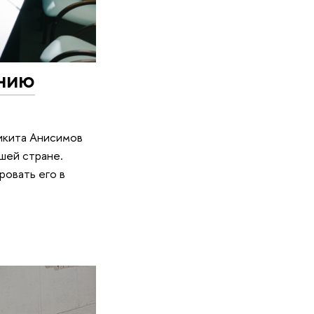
нию
икита Анисимов
шей стране.
ровать его в