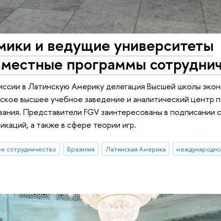
мики и ведущие университеты
овместные программы сотрудни
иссии в Латинскую Америку делегация Высшей школы эко
ьское высшее учебное заведение и аналитический центр 
вания. Представители FGV заинтересованы в подписании 
каций, а также в сфере теории игр.
е сотрудничество
Бразилия
Латинская Америка
международно