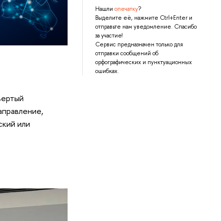
Нашли
опечатку
?
Выделите её, нажмите Ctrl+Enter и
отправьте нам уведомление. Спасибо
за участие!
Сервис предназначен только для
отправки сообщений об
орфографических и пунктуационных
ошибках.
вертый
аправление,
ский или