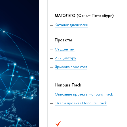
МАГОЛЕГО
(Санкт-Петербург)
Каталог дисциплин
Проекты
Студентам
Инициатору
Ярмарка проектов
Honours Track
Описание проекта Honours Track
Этапы проекта Honours Track