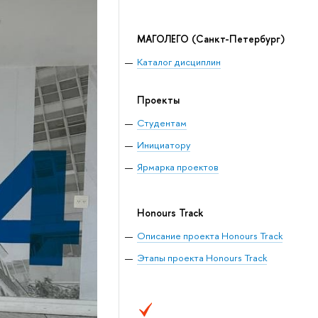
МАГОЛЕГО
(Санкт-Петербург)
Каталог дисциплин
Проекты
Студентам
Инициатору
Ярмарка проектов
Honours Track
Описание проекта Honours Track
Этапы проекта Honours Track