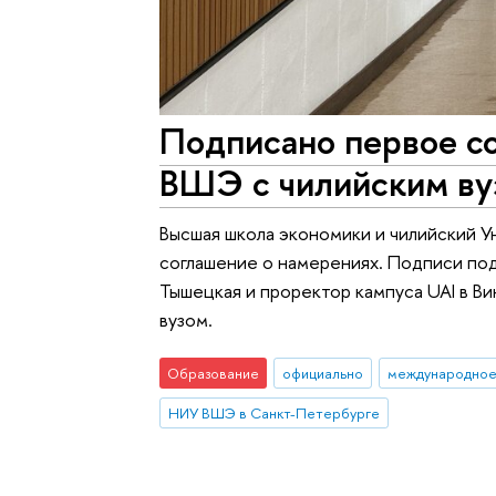
Подписано первое с
ВШЭ с чилийским ву
Высшая школа экономики и чилийский Ун
соглашение о намерениях. Подписи по
Тышецкая и проректор кампуса UAI в В
вузом.
Образование
официально
международное
НИУ ВШЭ в Санкт-Петербурге