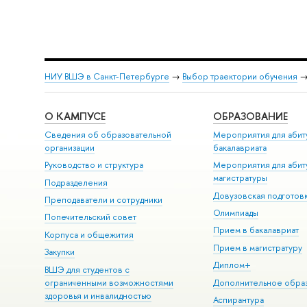
НИУ ВШЭ в Санкт-Петербурге
→
Выбор траектории обучения
О КАМПУСЕ
ОБРАЗОВАНИЕ
Сведения об образовательной
Мероприятия для абит
организации
бакалавриата
Руководство и структура
Мероприятия для абит
магистратуры
Подразделения
Довузовская подготов
Преподаватели и сотрудники
Олимпиады
Попечительский совет
Прием в бакалавриат
Корпуса и общежития
Прием в магистратуру
Закупки
Диплом+
ВШЭ для студентов с
ограниченными возможностями
Дополнительное обра
здоровья и инвалидностью
Аспирантура