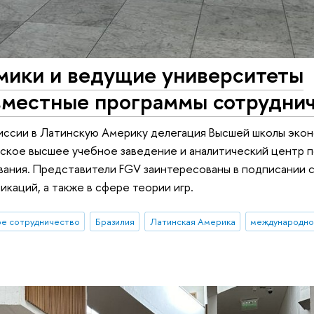
мики и ведущие университеты
овместные программы сотрудни
иссии в Латинскую Америку делегация Высшей школы эко
ьское высшее учебное заведение и аналитический центр 
вания. Представители FGV заинтересованы в подписании 
каций, а также в сфере теории игр.
е сотрудничество
Бразилия
Латинская Америка
международно