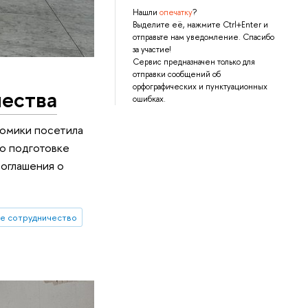
Нашли
опечатку
?
Выделите её, нажмите Ctrl+Enter и
отправьте нам уведомление. Спасибо
за участие!
Сервис предназначен только для
отправки сообщений об
орфографических и пунктуационных
чества
ошибках.
номики посетила
по подготовке
соглашения о
е сотрудничество