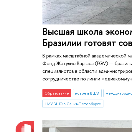
Высшая школа эконо
Бразилии готовят с
В рамках масштабной академической м
Фонд Жетулио Варгаса (FGV) — бразил
специалистов в области администриро
сотрудничестве по линии медиакоммуни
Образование
новое в ВШЭ
международно
НИУ ВШЭ в Санкт-Петербурге