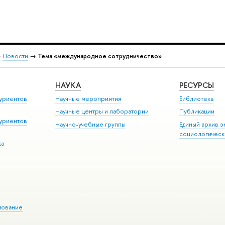
→
Новости
→
Тема «международное сотрудничество»
НАУКА
РЕСУРСЫ
уриентов
Научные мероприятия
Библиотека
Научные центры и лаборатории
Публикации
уриентов
Научно-учебные группы
Единый архив э
социологическ
ка
зование