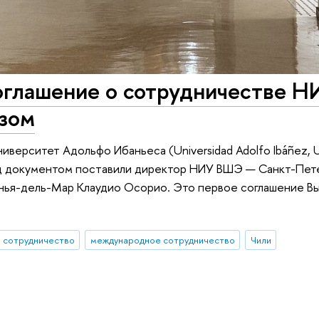
оглашение о сотрудничестве Н
зом
иверситет Адольфо Ибаньеса (Universidad Adolfo Ibáñez, 
д документом поставили директор НИУ ВШЭ — Санкт-Пет
инья-дель-Мар Клаудио Осорио. Это первое соглашение В
 сотрудничество
международное сотрудничество
Чили