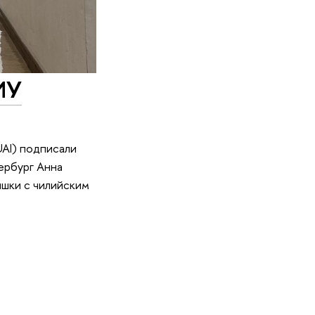
ИУ
UAI) подписали
ербург Анна
ышки с чилийским