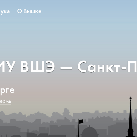
ука
О Вышке
У ВШЭ — Санкт-П
рге
ермь