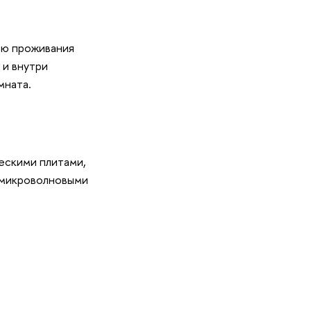
ью проживания
 и внутри
мната.
ескими плитами,
 микроволновыми