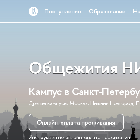
Поступление
Образование
На
Общежития НИ
Кампус в Санкт-Петербу
Другие кампусы:
Москва
,
Нижний Новгород
,
П
Онлайн-оплата проживания
Инструкция по онлайн-оплате проживания