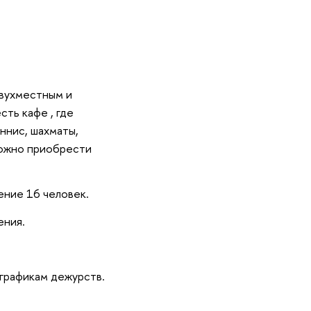
двухместным и
сть кафе , где
ннис, шахматы,
можно приобрести
ение 16 человек.
ения.
 графикам дежурств.