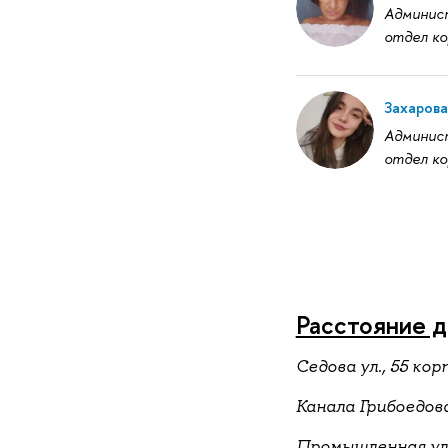
Админис
отдел ко
Захарова
Админис
отдел ко
Расстояние д
Седова ул., 55 корп
Канала Грибоедова 
Промышленная ул.,