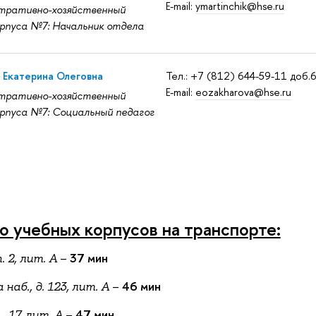
E-mail:
ymartinchik@hse.ru
тративно-хозяйственный
рпуса №7: Начальник отдела
 Екатерина Олеговна
Тел.: +7 (812) 644-59-11 доб.
E-mail:
eozakharova@hse.ru
тративно-хозяйственный
рпуса №7: Социальный педагог
о учебных корпусов на транспорте:
–
37 мин
. 2, лит. А
–
46 мин
наб., д. 123, лит. А
–
47 мин
 17, лит. А