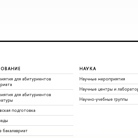
ЗОВАНИЕ
НАУКА
иятия для абитуриентов
Научные мероприятия
вриата
Научные центры и лаборато
иятия для абитуриентов
Научно-учебные группы
ратуры
вская подготовка
иады
в бакалавриат