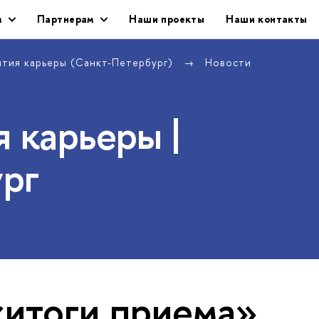
м
Партнерам
Наши проекты
Наши контакты
ития карьеры (Санкт-Петербург)
Новости
 карьеры |
рг
«итоги приема»