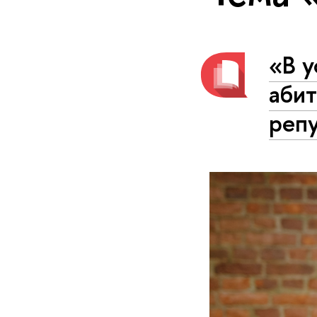
«В 
аби
реп