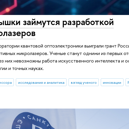
ышки займутся разработкой
олазеров
ратории квантовой оптоэлектроники выиграли грант Росс
тивных микролазеров. Ученые станут одними из первых о
ез них невозможны работа искусственного интеллекта и 
ии и точных науках.
ессора
исследования и аналитика
взгляд ученого
инновации