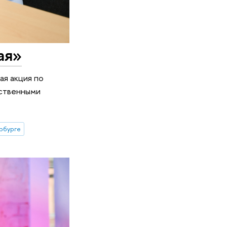
ая»
ая акция по
ественными
рбурге