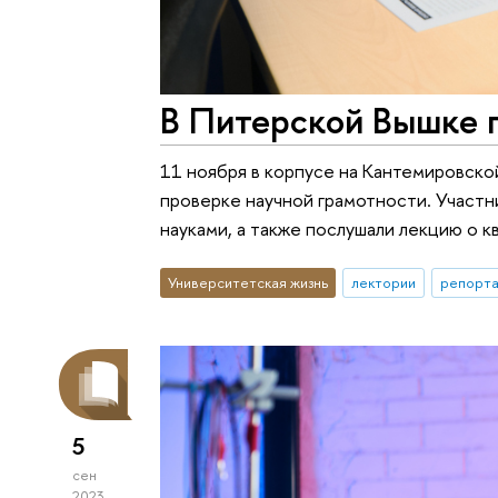
В Питерской Вышке 
11 ноября в корпусе на Кантемировско
проверке научной грамотности. Участн
науками, а также послушали лекцию о к
Университетская жизнь
лектории
репорта
5
сен
2023