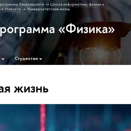
рограммы бакалавриата
Школа информатики, физики и
Новости
Университетская жизнь
программа «Физика»
м
Студентам
ая жизнь