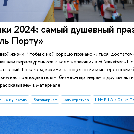
ки 2024: самый душевный пра
ель Порту»
дной жизни. Чтобы с ней хорошо познакомиться, достаточ
лашаем первокурсников и всех желающих в «Севкабель По
чатлений. Покажем, какими насыщенными и интересными 
авим вас преподавателям, бизнес-партнерам и другим акт
рассказываем в материале.
ение к участию
бакалавриат
магистратура
НИУ ВШЭ в Санкт-П