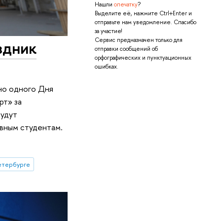
Нашли
опечатку
?
Выделите её, нажмите Ctrl+Enter и
отправьте нам уведомление. Спасибо
за участие!
Сервис предназначен только для
здник
отправки сообщений об
орфографических и пунктуационных
ошибках.
но одного Дня
рт» за
будут
ивным студентам.
етербурге