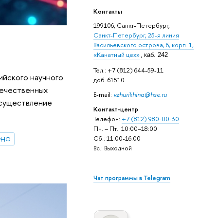
Контакты
199106, Санкт-Петербург,
Санкт-Петербург, 25-я линия
Васильевского острова, 6, корп. 1,
«Канатный цех»
,
каб. 242
Тел.: +7 (812) 644-59-11
ийского научного
доб. 61510
течественных
E-mail:
vzhurikhina@hse.ru
осуществление
Контакт-центр
Телефон:
+7 (812) 980-00-30
Пн. – Пт.: 10:00–18:00
Сб.: 11:00-16:00
РНФ
Вс.: Выходной
Чат программы в Telegram