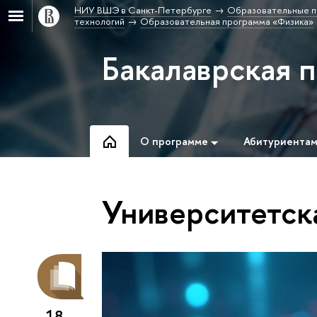
НИУ ВШЭ в Санкт-Петербурге
Образовательные п
технологий
Образовательная программа «Физика»
Бакалаврская 
О программе
Абитуриента
Университетск
18