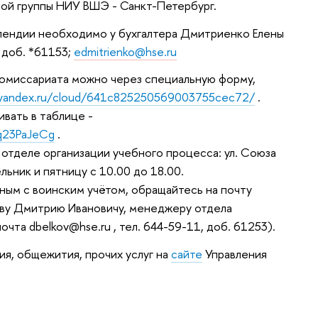
ой группы НИУ ВШЭ - Санкт-Петербург.
ипендии необходимо у бухгалтера Дмитриенко Елены
 доб. *61153;
edmitrienko@hse.ru
 комиссариата можно через специальную форму,
s.yandex.ru/cloud/641c825250569003755cec72/
.
вать в таблице -
Nq23PaJeCg
.
 отделе организации учебного процесса: ул. Союза
ельник и пятницу с 10.00 до 18.00.
ным с воинским учётом, обращайтесь на почту
ову Дмитрию Ивановичу, менеджеру отдела
чта dbelkov@hse.ru , тел. 644-59-11, доб. 61253).
ия, общежития, прочих услуг на
сайте
Управления