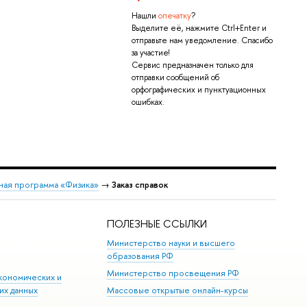
Нашли
опечатку
?
Выделите её, нажмите Ctrl+Enter и
отправьте нам уведомление. Спасибо
за участие!
Сервис предназначен только для
отправки сообщений об
орфографических и пунктуационных
ошибках.
ная программа «Физика»
→
Заказ справок
ПОЛЕЗНЫЕ ССЫЛКИ
Министерство науки и высшего
образования РФ
Министерство просвещения РФ
кономических и
их данных
Массовые открытые онлайн-курсы