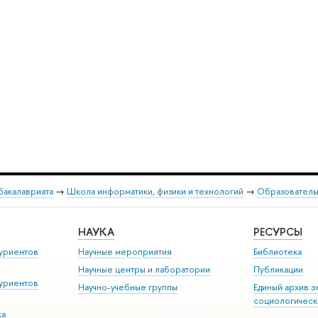
бакалавриата
→
Школа информатики, физики и технологий
→
Образователь
НАУКА
РЕСУРСЫ
уриентов
Научные мероприятия
Библиотека
Научные центры и лаборатории
Публикации
уриентов
Научно-учебные группы
Единый архив э
социологическ
ка