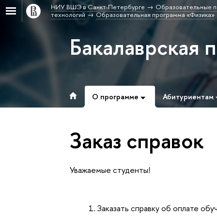
НИУ ВШЭ в Санкт-Петербурге
Образовательные п
технологий
Образовательная программа «Физика»
Бакалаврская 
О программе
Абитуриентам
Заказ справок
Уважаемые студенты!
Заказать справку об оплате об