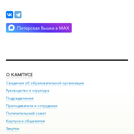
О КАМПУСЕ
ОБ
Сведения об образовательной организации
Мер
Руководство и структура
Мер
Подразделения
Дов
Преподаватели и сотрудники
Ол
Попечительский совет
При
Корпуса и общежития
При
Закупки
Ди