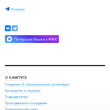
Телеграм
О КАМПУСЕ
ОБ
Сведения об образовательной организации
Мер
Руководство и структура
Мер
Подразделения
Дов
Преподаватели и сотрудники
Ол
Попечительский совет
При