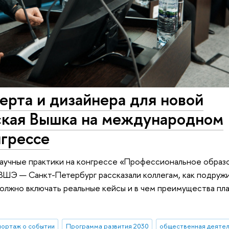
перта и дизайнера для новой
ская Вышка на международном
нгрессе
аучные практики на конгрессе «Профессиональное образо
ВШЭ — Санкт-Петербург рассказали коллегам, как подруж
олжно включать реальные кейсы и в чем преимущества пл
ортаж о событии
Программа развития 2030
общественная деятел