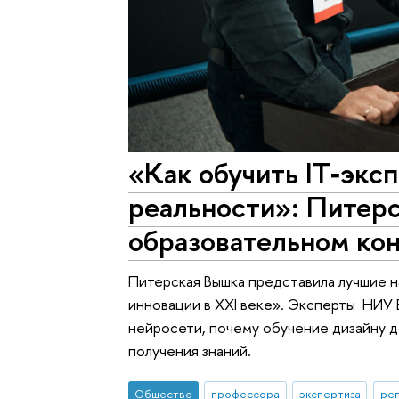
«Как обучить IT‑экс
реальности»: Питер
образовательном ко
Питерская Вышка представила лучшие н
инновации в XXI веке». Эксперты НИУ 
нейросети, почему обучение дизайну д
получения знаний.
Общество
профессора
экспертиза
реп