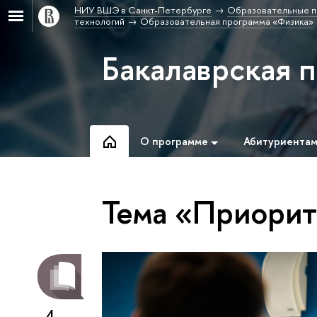
НИУ ВШЭ в Санкт-Петербурге
Образовательные п
технологий
Образовательная программа «Физика»
Бакалаврская 
О программе
Абитуриента
Тема «Приорит
4