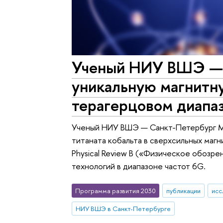
Ученый НИУ ВШЭ — 
уникальную магнитн
терагерцовом диапа
Ученый НИУ ВШЭ — Санкт-Петербург Ми
титаната кобальта в сверхсильных маг
Physical Review B («Физическое обозре
технологий в диапазоне частот 6G.
Программа развития 2030
публикации
исс
НИУ ВШЭ в Санкт-Петербурге