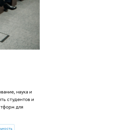
вание, наука и
ить студентов и
атформ для
ьность