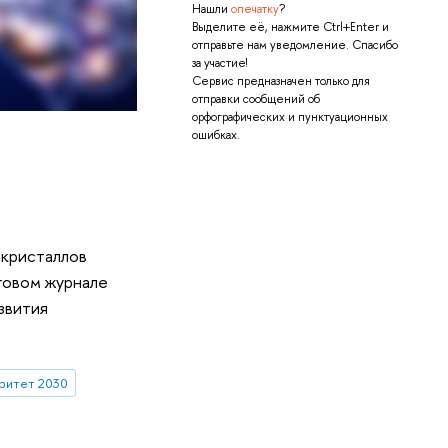
Нашли
опечатку
?
Выделите её, нажмите Ctrl+Enter и
отправьте нам уведомление. Спасибо
за участие!
Сервис предназначен только для
отправки сообщений об
орфографических и пунктуационных
ошибках.
окристаллов
говом журнале
звития
ритет 2030