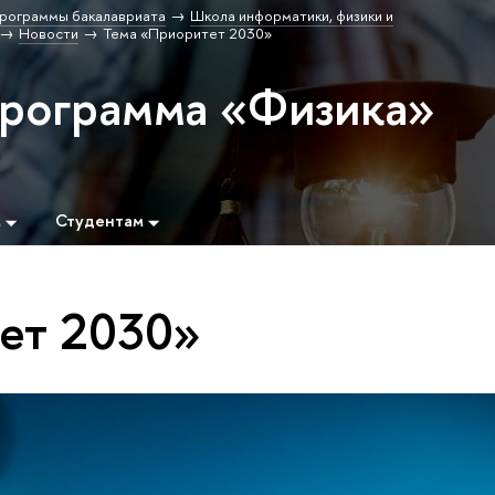
рограммы бакалавриата
Школа информатики, физики и
Новости
Тема «Приоритет 2030»
программа «Физика»
м
Студентам
ет 2030»