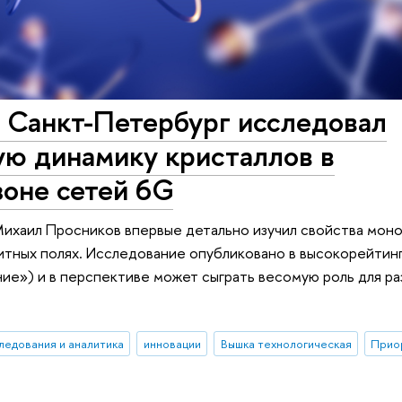
Санкт-Петербург исследовал
ую динамику кристаллов в
зоне сетей 6G
хаил Просников впервые детально изучил свойства мон
нитных полях. Исследование опубликовано в высокорейтин
ние») и в перспективе может сыграть весомую роль для ра
ледования и аналитика
инновации
Вышка технологическая
Прио