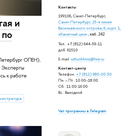
Контакты
199106, Санкт-Петербург,
тая и
Санкт-Петербург, 25-я линия
Васильевского острова, 6, корп. 1,
 по
«Канатный цех»
,
каб. 242
Тел.: +7 (812) 644-59-11
доб. 61510
E-mail:
vzhurikhina@hse.ru
Петербург ОПЕН).
. Эксперты
Контакт-центр
Телефон:
+7 (812) 980-00-30
сь к работе
Пн. – Пт.: 10:00–18:00
Сб.: 11:00-16:00
Вс.: Выходной
агистратура
Чат программы в Telegram