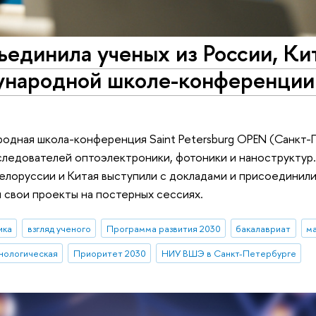
единила ученых из России, Ки
ународной школе-конференции
родная школа-конференция Saint Petersburg OPEN (Санкт-
едователей оптоэлектроники, фотоники и наноструктур
Белоруссии и Китая выступили с докладами и присоединили
и свои проекты на постерных сессиях.
ика
взгляд ученого
Программа развития 2030
бакалавриат
м
нологическая
Приоритет 2030
НИУ ВШЭ в Санкт-Петербурге