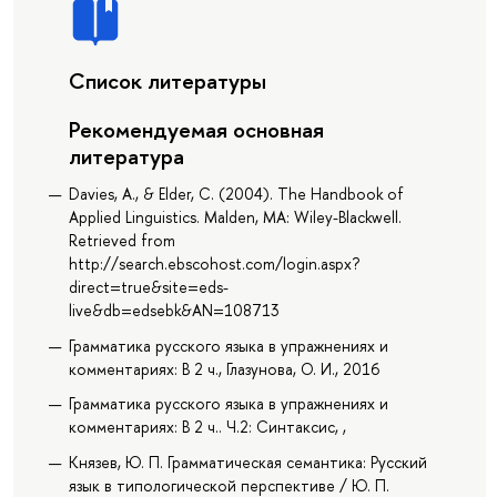
Список литературы
Рекомендуемая основная
литература
Davies, A., & Elder, C. (2004). The Handbook of
Applied Linguistics. Malden, MA: Wiley-Blackwell.
Retrieved from
http://search.ebscohost.com/login.aspx?
direct=true&site=eds-
live&db=edsebk&AN=108713
Грамматика русского языка в упражнениях и
комментариях: В 2 ч., Глазунова, О. И., 2016
Грамматика русского языка в упражнениях и
комментариях: В 2 ч.. Ч.2: Синтаксис, ,
Князев, Ю. П. Грамматическая семантика: Русский
язык в типологической перспективе / Ю. П.