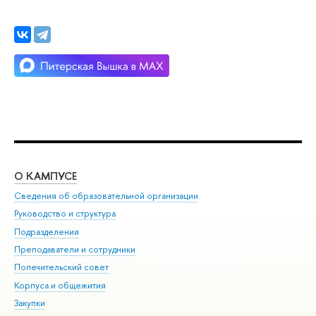
О КАМПУСЕ
ОБ
Сведения об образовательной организации
Мер
Руководство и структура
Мер
Подразделения
Дов
Преподаватели и сотрудники
Ол
Попечительский совет
При
Корпуса и общежития
При
Закупки
Ди