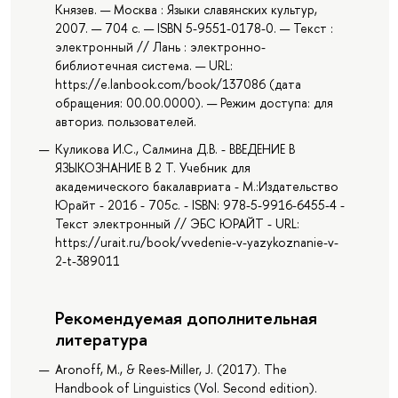
Князев. — Москва : Языки славянских культур,
2007. — 704 с. — ISBN 5-9551-0178-0. — Текст :
электронный // Лань : электронно-
библиотечная система. — URL:
https://e.lanbook.com/book/137086 (дата
обращения: 00.00.0000). — Режим доступа: для
авториз. пользователей.
Куликова И.С., Салмина Д.В. - ВВЕДЕНИЕ В
ЯЗЫКОЗНАНИЕ В 2 Т. Учебник для
академического бакалавриата - М.:Издательство
Юрайт - 2016 - 705с. - ISBN: 978-5-9916-6455-4 -
Текст электронный // ЭБС ЮРАЙТ - URL:
https://urait.ru/book/vvedenie-v-yazykoznanie-v-
2-t-389011
Рекомендуемая дополнительная
литература
Aronoff, M., & Rees-Miller, J. (2017). The
Handbook of Linguistics (Vol. Second edition).