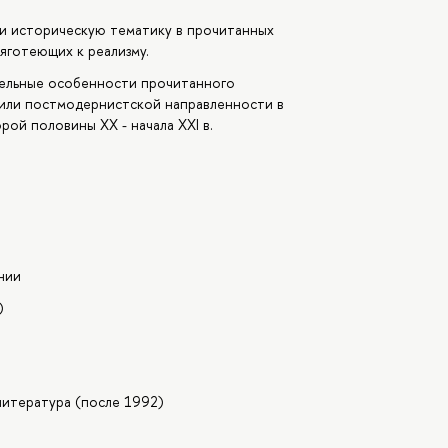
 и историческую тематику в прочитанных
яготеющих к реализму.
тельные особенности прочитанного
или постмодернистской направленности в
ой половины ХХ - начала XXI в.
нии
)
литература (после 1992)