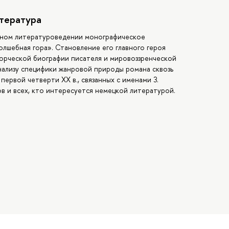
тература
нном литературоведении монографическое
лшебная гора». Становление его главного героя
ворческой биографии писателя и мировоззренческой
нализу специфики жанровой природы романа сквозь
первой четверти XX в., связанных с именами З.
ов и всех, кто интересуется немецкой литературой.