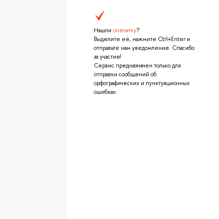
Нашли
опечатку
?
Выделите её, нажмите Ctrl+Enter и
отправьте нам уведомление. Спасибо
за участие!
Сервис предназначен только для
отправки сообщений об
орфографических и пунктуационных
ошибках.