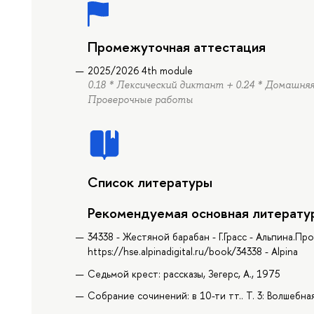
Промежуточная аттестация
2025/2026 4th module
0.18 * Лексический диктант + 0.24 * Домашняя 
Проверочные работы
Список литературы
Рекомендуемая основная литерату
34338 - Жестяной барабан - Г.Грасс - Альпина.Пр
https://hse.alpinadigital.ru/book/34338 - Alpina
Седьмой крест: рассказы, Зегерс, А., 1975
Собрание сочинений: в 10-ти тт.. Т. 3: Волшебная