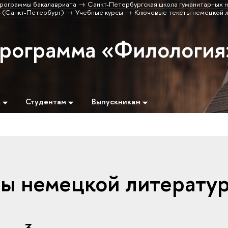
рограммы бакалавриата
Санкт-Петербургская школа гуманитарных н
 (Санкт-Петербург)
Учебные курсы
Ключевые тексты немецкой 
программа «Филология
м
Студентам
Выпускникам
ы немецкой литерату