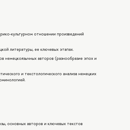
орико-культурном отношении произведений
кой литературы, ее ключевых этапах.
ов немецкоязычных авторов (разнообразие эпох и
стического и текстологического анализа немецких
рминологией.
озы, основных авторов и ключевых текстов