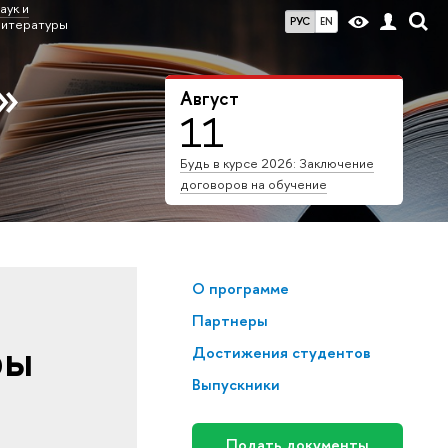
аук и
РУС
EN
литературы
»
Август
11
Будь в курсе 2026: Заключение
договоров на обучение
О программе
Партнеры
ры
Достижения студентов
Выпускники
Подать документы