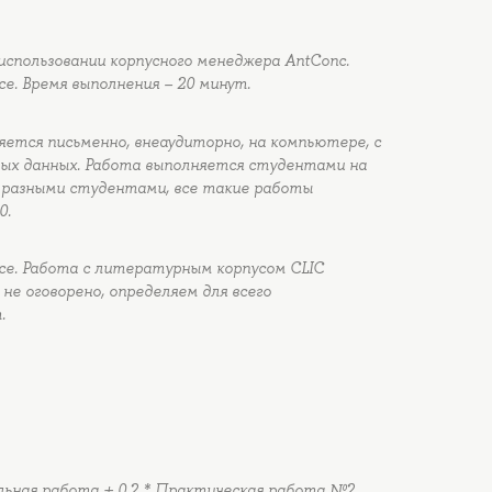
спользовании корпусного менеджера AntConc.
е. Время выполнения – 20 минут.
ется письменно, внеаудиторно, на компьютере, с
ых данных. Работа выполняется студентами на
т разными студентами, все такие работы
0.
се. Работа с литературным корпусом CLIC
 не оговорено, определяем для всего
.
ольная работа + 0.2 * Практическая работа №2