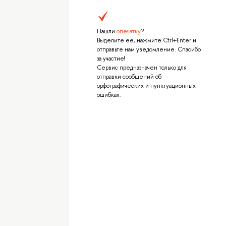
Нашли
опечатку
?
Выделите её, нажмите Ctrl+Enter и
отправьте нам уведомление. Спасибо
за участие!
Сервис предназначен только для
отправки сообщений об
орфографических и пунктуационных
ошибках.