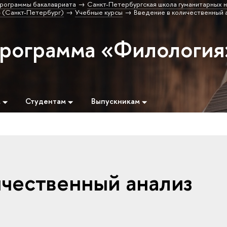
рограммы бакалавриата
Санкт-Петербургская школа гуманитарных н
 (Санкт-Петербург)
Учебные курсы
Введение в количественный 
программа «Филология
м
Студентам
Выпускникам
ичественный анализ