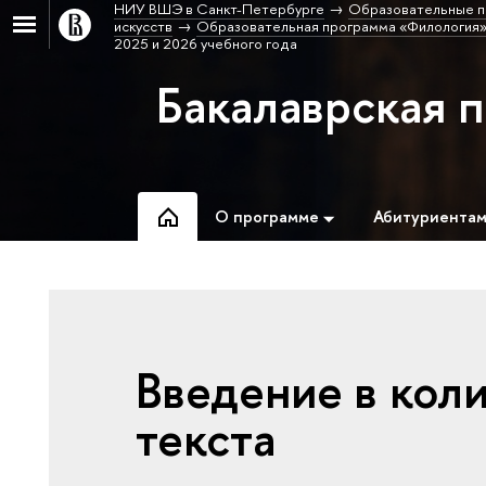
НИУ ВШЭ в Санкт-Петербурге
Образовательные п
искусств
Образовательная программа «Филология»
2025 и 2026 учебного года
Бакалаврская 
О программе
Абитуриента
Введение в кол
текста