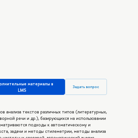
олнительные материалы в
Задать вопрос
LMS
в анализа текстов различных типов (литературных,
оворной речи и др.), базирующихся на использовании
сматриваются подходы к автоматическому и
ста, задачи и методы стилеметрии, методы анализа
 частотных словарей, автоматический анализ