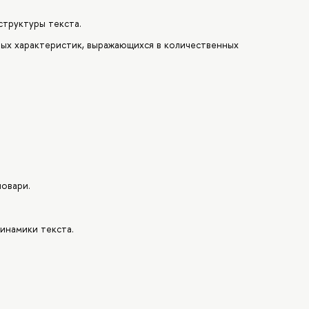
структуры текста.
мных характеристик, выражающихся в количественных
ловари.
инамики текста.