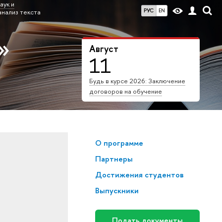
аук и
РУС
EN
анализ текста
»
Август
11
Будь в курсе 2026: Заключение
договоров на обучение
О программе
Партнеры
Достижения студентов
Выпускники
Подать документы