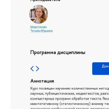
Шерстинова
Татьяна Юрьевна
Программа дисциплины
Доп
Аннотация
Курс посвящен изучению количественных методо
научных, публицистических, медиатекстов, разг
компьютерных программ обработки текста. Рас
квантитативному (статистическому) анализу тек
лексических особенностей текстов, построение