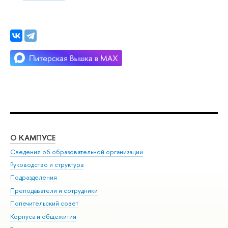
О КАМПУСЕ
ОБ
Сведения об образовательной организации
Мер
Руководство и структура
Мер
Подразделения
Дов
Преподаватели и сотрудники
Ол
Попечительский совет
При
Корпуса и общежития
При