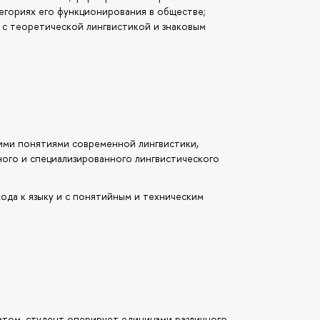
егориях его функционирования в обществе;
х с теоретической лингвистикой и знаковым
ими понятиями современной лингвистики,
ого и специализированного лингвистического
да к языку и с понятийным и техническим
том, студент оперирует единицами различного