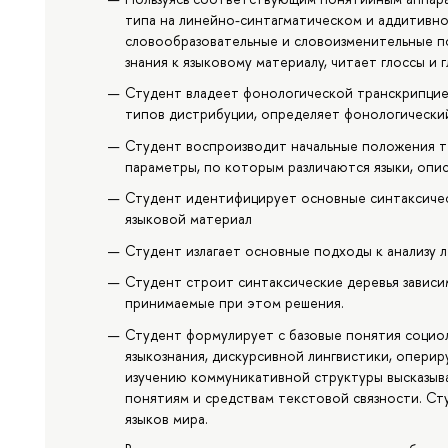
типа на линейно-синтагматическом и аддитивн
словообразовательные и словоизменительные п
знания к языковому материалу, читает глоссы и 
Студент владеет фонологической транскрипцией
типов дистрибуции, определяет фонологический
Студент воспроизводит начальные положения те
параметры, по которым различаются языки, опи
Студент идентифицирует основные синтаксичес
языковой материал
Студент излагает основные подходы к анализу л
Студент строит синтаксические деревья зависи
принимаемые при этом решения.
Студент формулирует с базовые понятия социо
языкознания, дискурсивной лингвистики, опери
изучению коммуникативной структуры высказыва
понятиям и средствам текстовой связности. С
языков мира.