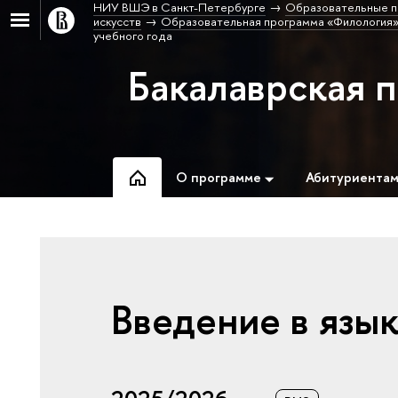
НИУ ВШЭ в Санкт-Петербурге
Образовательные п
искусств
Образовательная программа «Филология»
учебного года
Бакалаврская 
О программе
Абитуриента
Введение в язы