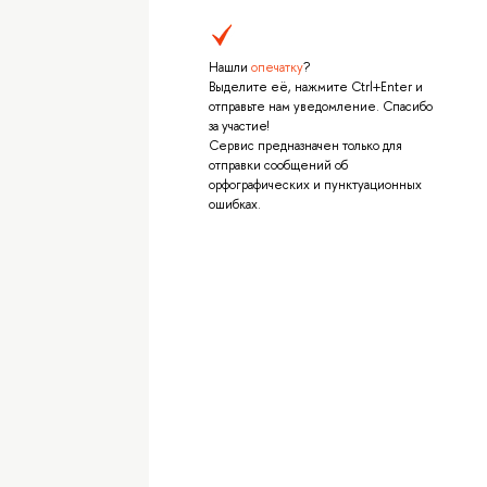
Нашли
опечатку
?
Выделите её, нажмите Ctrl+Enter и
отправьте нам уведомление. Спасибо
за участие!
Сервис предназначен только для
отправки сообщений об
орфографических и пунктуационных
ошибках.