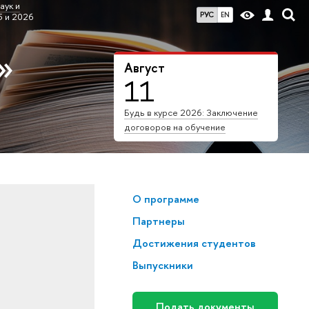
аук и
РУС
EN
5 и 2026
»
Август
11
Будь в курсе 2026: Заключение
договоров на обучение
О программе
Партнеры
Достижения студентов
Выпускники
Подать документы