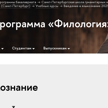
рограммы бакалавриата
Санкт-Петербургская школа гуманитарных н
 (Санкт-Петербург)
Учебные курсы
Введение в языкознание 202
программа «Филология
м
Студентам
Выпускникам
кознание