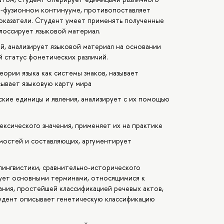
о-фузионном континууме, противопоставляет
оказатели. Студент умеет применять полученные
глоссирует языковой материал.
, анализирует языковой материал на основании
 статус фонетических различий.
ории языка как системы знаков, называет
сывает языковую карту мира
кие единицы и явления, анализирует с их помощью
ексического значения, применяет их на практике
мостей и составляющих, аргументирует
лингвистики, сравнительно-исторического
рует основными терминами, относящимися к
ния, простейшей классификацией речевых актов,
тудент описывает генетическую классификацию