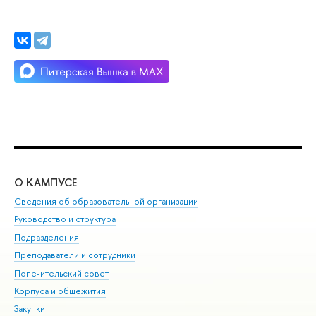
О КАМПУСЕ
ОБ
Сведения об образовательной организации
Мер
Руководство и структура
Мер
Подразделения
Дов
Преподаватели и сотрудники
Ол
Попечительский совет
При
Корпуса и общежития
При
Закупки
Ди