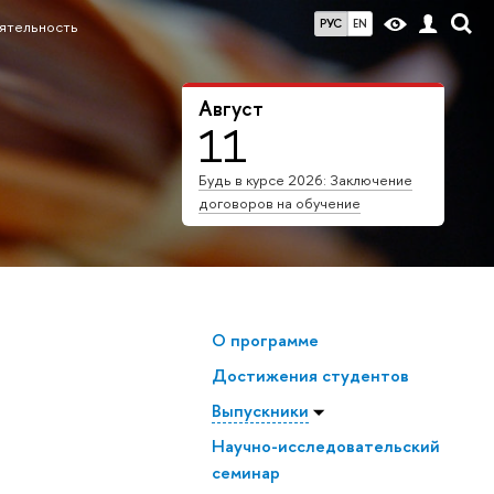
РУС
EN
еятельность
Август
11
Будь в курсе 2026: Заключение
договоров на обучение
О программе
Достижения студентов
Выпускники
Научно-исследовательский
семинар