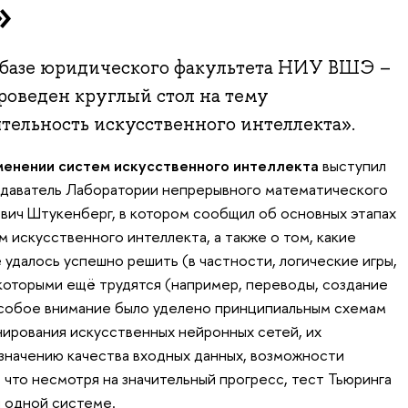
»
а базе юридического факультета НИУ ВШЭ –
роведен круглый стол на тему
ятельность искусственного интеллекта».
менении систем искусственного интеллекта
выступил
одаватель Лаборатории непрерывного математического
вич Штукенберг, в котором сообщил об основных этапах
м искусственного интеллекта, а также о том, какие
 удалось успешно решить (в частности, логические игры,
 которыми ещё трудятся (например, переводы, создание
собое внимание было уделено принципиальным схемам
нирования искусственных нейронных сетей, их
значению качества входных данных, возможности
 что несмотря на значительный прогресс, тест Тьюринга
и одной системе.