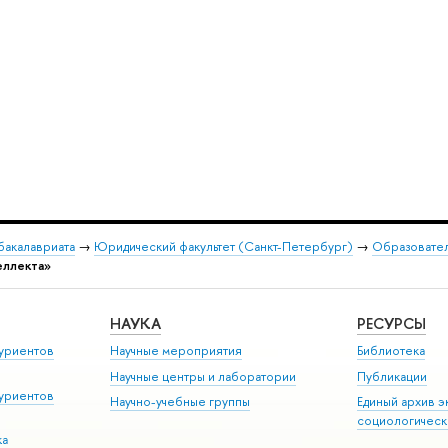
бакалавриата
→
Юридический факультет (Санкт-Петербург)
→
Образовате
еллекта»
НАУКА
РЕСУРСЫ
уриентов
Научные мероприятия
Библиотека
Научные центры и лаборатории
Публикации
уриентов
Научно-учебные группы
Единый архив э
социологическ
ка