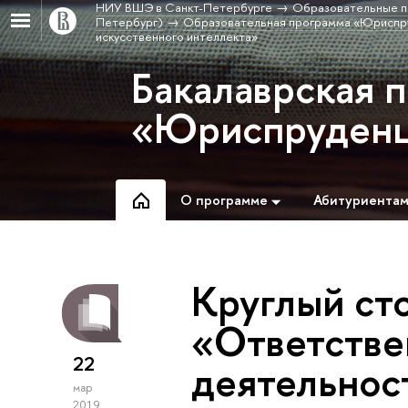
НИУ ВШЭ в Санкт-Петербурге
Образовательные п
Петербург)
Образовательная программа «Юриспр
искусственного интеллекта»
Бакалаврская 
«Юриспруден
О программе
Абитуриента
Круглый сто
«Ответстве
22
деятельнос
мар
2019