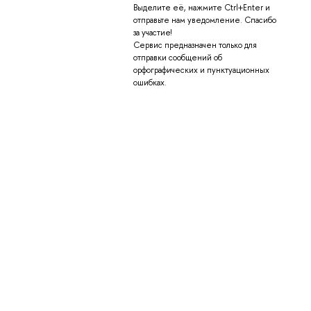
Выделите её, нажмите Ctrl+Enter и
отправьте нам уведомление. Спасибо
за участие!
Сервис предназначен только для
отправки сообщений об
орфографических и пунктуационных
ошибках.