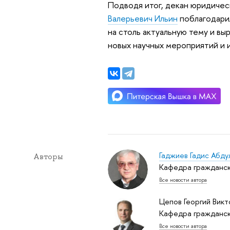
Подводя итог, декан юридиче
Валерьевич Ильин
поблагодарил
на столь актуальную тему и вы
новых научных мероприятий и и
Гаджиев Гадис Абду
Авторы
Кафедра гражданск
Все новости автора
Цепов Георгий Викт
Кафедра гражданск
Все новости автора