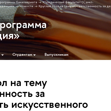
рограммы бакалавриата
Юридический факультет (Санкт-
уденция»
Новости
Круглый стол на тему «Ответственность за д
программа
ция»
м
Студентам
Выпускникам
л на тему
нность за
ть искусственного