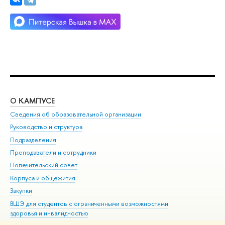
О КАМПУСЕ
ОБ
Сведения об образовательной организации
Мер
Руководство и структура
Мер
Подразделения
Дов
Преподаватели и сотрудники
Ол
Попечительский совет
При
Корпуса и общежития
При
Закупки
Ди
ВШЭ для студентов с ограниченными возможностями
До
здоровья и инвалидностью
Ас