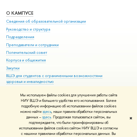
О КАМПУСЕ
ОБ
Сведения об образовательной организации
Мер
Руководство и структура
Мер
Подразделения
Дов
Преподаватели и сотрудники
Ол
Попечительский совет
При
Корпуса и общежития
При
Закупки
Ди
ВШЭ для студентов с ограниченными возможностями
До
здоровья и инвалидностью
Ас
Версия для слабовидящих
Обр
Мы используем файлы cookies для улучшения работы сайта
Единая платежная страница
НИУ ВШЭ и большего удобства его использования. Более
подробную информацию об использовании файлов cookies
можно найти
здесь
, наши правила обработки персональных
данных –
здесь
. Продолжая пользоваться сайтом, вы
✖
Редактору
подтверждаете, что были проинформированы об
© НИУ ВШЭ 1993–2026
Адреса и контакты
Условия использования
использовании файлов cookies сайтом НИУ ВШЭ и согласны
с нашими правилами обработки персональных данных. Вы
материалов
Политика конфиденциальности
Карта сайта