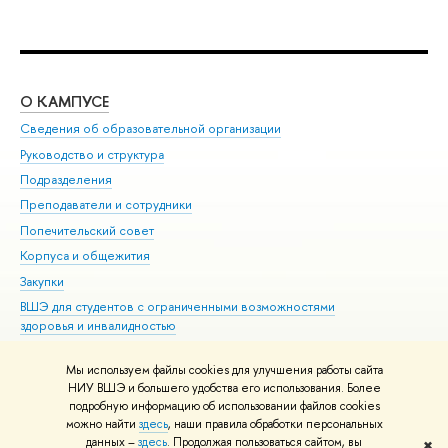
О КАМПУСЕ
ОБ
Сведения об образовательной организации
Мер
Руководство и структура
Мер
Подразделения
Дов
Преподаватели и сотрудники
Ол
Попечительский совет
При
Корпуса и общежития
При
Закупки
Ди
ВШЭ для студентов с ограниченными возможностями
До
здоровья и инвалидностью
Ас
Версия для слабовидящих
Обр
Мы используем файлы cookies для улучшения работы сайта
Единая платежная страница
НИУ ВШЭ и большего удобства его использования. Более
подробную информацию об использовании файлов cookies
можно найти
здесь
, наши правила обработки персональных
данных –
здесь
. Продолжая пользоваться сайтом, вы
✖