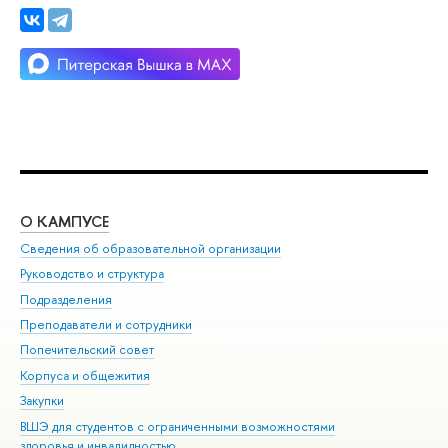
О КАМПУСЕ
ОБ
Сведения об образовательной организации
Мер
Руководство и структура
Мер
Подразделения
Дов
Преподаватели и сотрудники
Ол
Попечительский совет
При
Корпуса и общежития
При
Закупки
Ди
ВШЭ для студентов с ограниченными возможностями
До
здоровья и инвалидностью