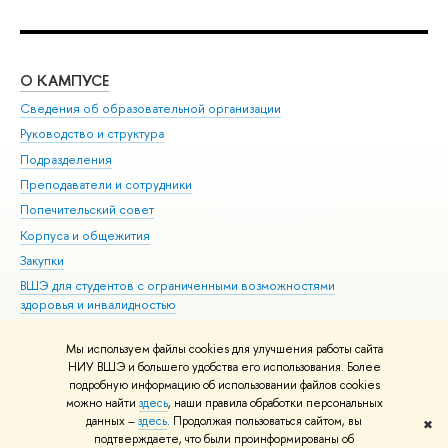
О КАМПУСЕ
ОБ
Сведения об образовательной организации
Мер
Руководство и структура
Мер
Подразделения
Дов
Преподаватели и сотрудники
Ол
Попечительский совет
При
Корпуса и общежития
При
Закупки
Ди
ВШЭ для студентов с ограниченными возможностями
До
здоровья и инвалидностью
Ас
Версия для слабовидящих
Обр
Мы используем файлы cookies для улучшения работы сайта
Единая платежная страница
НИУ ВШЭ и большего удобства его использования. Более
подробную информацию об использовании файлов cookies
можно найти
здесь
, наши правила обработки персональных
данных –
здесь
. Продолжая пользоваться сайтом, вы
✖
Редактору
подтверждаете, что были проинформированы об