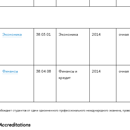
Экономика
38.03.01
Экономика
2014
очная
Финансы
38.04.08
Финансы и
2014
очная
кредит
бождает студентов от сдачи одноименного профессионального международного экзамена, пров
Accreditations