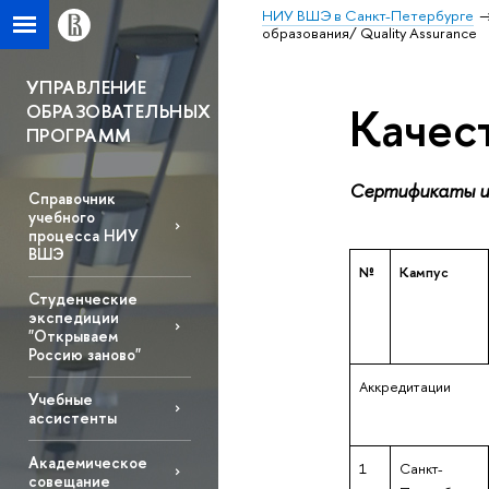
НИУ ВШЭ в Санкт-Петербурге
образования/ Quality Assurance
УПРАВЛЕНИЕ
Качест
ОБРАЗОВАТЕЛЬНЫХ
ПРОГРАММ
Сертификаты и
Справочник
учебного
процесса НИУ
ВШЭ
№
Кампус
Студенческие
экспедиции
"Открываем
Россию заново"
Аккредитации
Учебные
ассистенты
Академическое
1
Санкт-
совещание