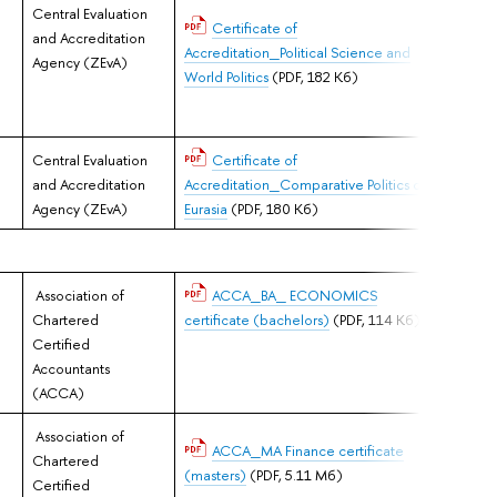
Central Evaluation
02.0
Certificate of
and Accreditation
Accreditation_Political Science and
Agency (ZEvA)
World Politics
(PDF, 182 Кб)
Central Evaluation
Certificate of
02.0
and Accreditation
Accreditation_Comparative Politics of
Agency (ZEvA)
Eurasia
(PDF, 180 Кб)
Association of
ACCA_BA_ ECONOMICS
03.0
Chartered
certificate (bachelors)
(PDF, 114 Кб)
Certified
Accountants
(ACCA)
Association of
03.0
ACCA_MA Finance certificate
Chartered
(masters)
(PDF, 5.11 Мб)
Certified