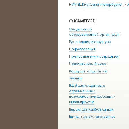
НИУ ВШЭ в Санкт-Петербурге
→
А
О КАМПУСЕ
Сведения об
образовательной организации
Руководство и структура
Подразделения
Преподаватели и сотрудники
Попечительский совет
Корпуса и общежития
Закупки
ВШЭ для студентов с
ограниченными
возможностями здоровья и
инвалидностью
Версия для слабовидящих
Единая платежная страница