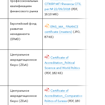
профессиональным
СПКФР МП Финансы СПБ,
квалификациям
рег.№ 22/09/2018
(PDF,
финансового рынка
16.10 Мб)
Европейский фонд
19.02.2019
EPAS_MA_ FINANCE
развития
certificate (masters)
(JPG,
менеджмента
87 Кб)
(EFMD)
Центральное
02.04.2020
Certificate of
аккредитационное
Accreditation_Political
бюро (ZEvA)
Science and World Politics
(PDF, 182 Кб)
Центральное
Certificate of
02.04.2020
аккредитационное
Accreditation_Comparative
бюро (ZEvA)
Politics of Eurasia
(PDF, 180