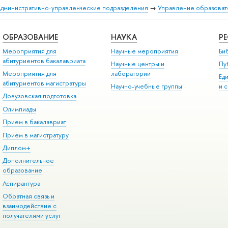
дминистративно-управленческие подразделения
→
Управление образоват
ОБРАЗОВАНИЕ
НАУКА
Р
Мероприятия для
Научные мероприятия
Би
абитуриентов бакалавриата
Научные центры и
Пу
Мероприятия для
лаборатории
Ед
абитуриентов магистратуры
Научно-учебные группы
и 
Довузовская подготовка
Олимпиады
Прием в бакалавриат
Прием в магистратуру
Диплом+
Дополнительное
образование
Аспирантура
Обратная связь и
взаимодействие с
получателями услуг