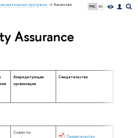
разовательных программ
Качество
РУС
EN
ty Assurance
а
Аккредитующая
Свидетельство
Дата выдач
ния
организация
свидетельс
Совет по
12.09.2018
Свидетельство