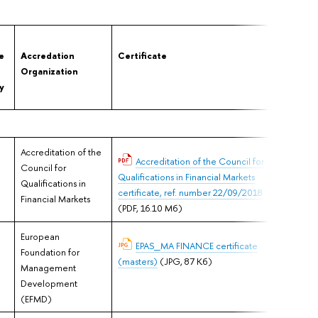
Cert
e
Accredation
Certificate
Issu
Organization
y
Accreditation of the
12.0
Accreditation of the Council for
Council for
Qualifications in Financial Markets
Qualifications in
certificate, ref. number 22/09/2018
Financial Markets
(PDF, 16.10 Мб)
European
19.0
EPAS_MA FINANCE certificate
Foundation for
(masters)
(JPG, 87 Кб)
Management
Development
(EFMD)