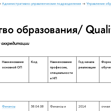
Административно-управленческие подразделения
Управление об
во образования/ Quali
 аккредитации
Наименование
Код
Наименование
Год начала
Форм
основной ОП
профессии,
реализации
обуче
специальности
и НП
Финансы
38.04.08
Финансы и
2014
очная