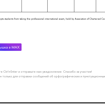
ts students from taking the professional international exam, held by Association of Chartered Cer
е Ctrl+Enter и отправьте нам уведомление. Спасибо за участие!
н только для отправки сообщений об орфографических и пунктуационных