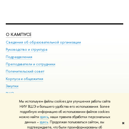
О КАМПУСЕ
ОБ
Сведения об образовательной организации
Мер
Руководство и структура
Мер
Подразделения
Дов
Преподаватели и сотрудники
Ол
Попечительский совет
При
Корпуса и общежития
При
Закупки
Ди
ВШЭ для студентов с ограниченными возможностями
До
здоровья и инвалидностью
Ас
Мы используем файлы cookies для улучшения работы сайта
Версия для слабовидящих
НИУ ВШЭ и большего удобства его использования. Более
Обр
подробную информацию об использовании файлов cookies
Единая платежная страница
можно найти
здесь
, наши правила обработки персональных
данных –
здесь
. Продолжая пользоваться сайтом, вы
✖
Редактору
подтверждаете, что были проинформированы об