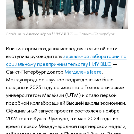
Владимир Александров | НИУ ВШЭ — Санкт-Петербург
Инициатором создания исследовательской сети
выступила руководитель
зеркальной лаборатории по
социальному предпринимательству НИУ ВШЭ
—
Санкт-Петербург доктор
Магдалена Гаете
.
Международное научное подразделение было
создано в 2023 году совместно с Технологическим
университетом Малайзии (UTM) и стало первой
подобной коллаборацией Высшей школы экономики.
Официальный запуск проекта состоялся в ноябре
2023 года в Куала-Лумпуре, а в мае 2024 года, во
время первой Международной партнерской недели,
лаборатория открылась в Питерской Вышке. За это