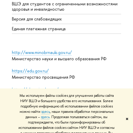
ВШЭ для студентов с ограниченными возможностями
Допол
здоровья и инвалидностью
Аспир
Версия для слабовидящих
Обрат
Единая платежная страница
http://www.minobrnauki.gov.ru/
Министерство науки и высшего образования РФ
https://edu.gov.ru/
Министерство просвещения РФ
https://elearning.hse.ru/mooc
Массовые открытые онлайн-курсы
Мы используем файлы cookies для улучшения работы сайта
НИУ ВШЭ и большего удобства его использования. Более
подробную информацию об использовании файлов cookies
можно найти
здесь
, наши правила обработки персональных
© НИУ ВШЭ 1993–2026
Адреса и контакты
Условия
данных –
здесь
. Продолжая пользоваться сайтом, вы
✖
подтверждаете, что были проинформированы об
использования материалов
Политика конфиденциальности
использовании файлов cookies сайтом НИУ ВШЭ и согласны
Карта сайта