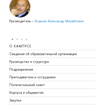
Руководитель
–
Ходачек Александр Михайлович
О КАМПУСЕ
ОБР
Сведения об образовательной организации
Мероп
Руководство и структура
Мероп
Подразделения
Довуз
Преподаватели и сотрудники
Олим
Попечительский совет
Прием
Корпуса и общежития
Прием
Закупки
Дипл