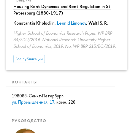
Препринт
Housing Rent Dynamics and Rent Regulation in St.
Petersburg (1880-1917)
Konstantin Kholodilin
,
Leonid Limonov
, Waltl S. R.
Higher School of Economics Research Paper. WP BRP
34/EDU/2016. National Research University Higher
School of Economics, 2019. No. WP BRP 213/EC/2019.
Все публикации
КОНТАКТЫ
198088, Санкт-Петербург,
ул. Промышленная, 17,
комн. 228
РУКОВОДСТВО