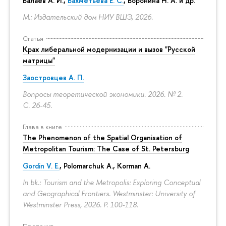
Балаев А. И.,
Бахметьева Е. С.
, Воронина Н. А. и др.
М.: Издательский дом НИУ ВШЭ, 2026.
Статья
Крах либеральной модернизации и вызов "Русской
матрицы"
Заостровцев А. П.
Вопросы теоретической экономики. 2026. № 2.
С. 26-45.
Глава в книге
The Phenomenon of the Spatial Organisation of
Metropolitan Tourism: The Case of St. Petersburg
Gordin V. E.
,
Polomarchuk A.
,
Korman A.
In bk.: Tourism and the Metropolis: Exploring Conceptual
and Geographical Frontiers. Westminster: University of
Westminster Press, 2026.
P. 100-118.