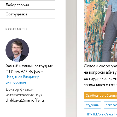
Лаборатории
Сотрудники
КОНТАКТЫ
Совсем скоро уча
Главный научный сотрудник
ФТИ им. А.Ф. Иоффе
–
на вопросы абиту
Чалдышев Владимир
сотрудников камп
Викторович
запомнился этот 
Доктор физико-
математических наук
Свободное общени
chald.gvg@mail.ioffe.ru
студенты
бакала
НИУ ВШЭ в Санкт-П