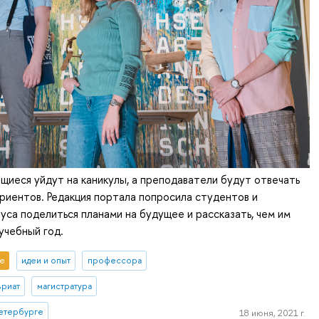
щиеся уйдут на каникулы, а преподаватели будут отвечать
риентов. Редакция портала попросила студентов и
уса поделиться планами на будущее и рассказать, чем им
учебный год.
е
идеи и опыт
профессора
вриат
магистратура
етербурге
18 июня, 2021 г.