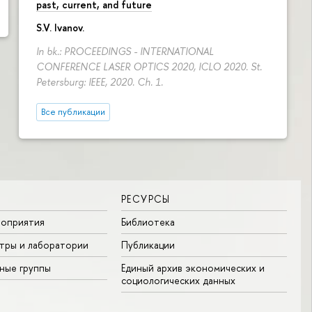
past, current, and future
S.V. Ivanov
.
In bk.: PROCEEDINGS - INTERNATIONAL
CONFERENCE LASER OPTICS 2020, ICLO 2020. St.
Petersburg: IEEE, 2020. Ch. 1.
Все публикации
РЕСУРСЫ
роприятия
Библиотека
тры и лаборатории
Публикации
ные группы
Единый архив экономических и
социологических данных