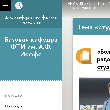
НИУ ВШЭ в Санкт-Петерб
Тема «студенты»
Школа информатики, физики и
технологий
Тема «сту
Базовая кафедра
ФТИ им. А.Ф.
«Бол
Иоффе
радо
студ
КАФЕДРА
О кафедре