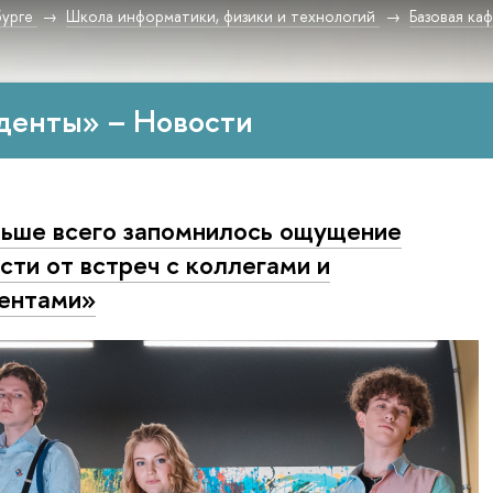
урге
Школа информатики, физики и технологий
Базовая ка
денты» – Новости
ьше всего запомнилось ощущение
сти от встреч с коллегами и
ентами»