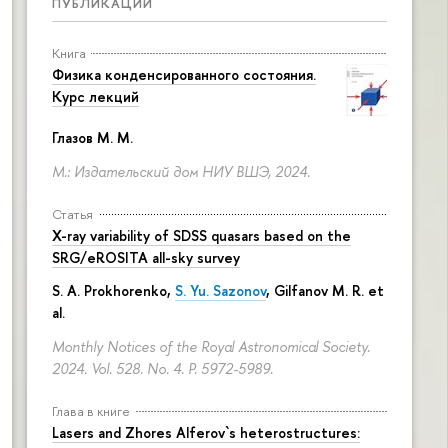
ПУБЛИКАЦИИ
Книга
Физика конденсированного состояния.
Курс лекций
Глазов М. М.
М.: Издательский дом НИУ ВШЭ, 2024.
Статья
X-ray variability of SDSS quasars based on the
SRG/eROSITA all-sky survey
S. A. Prokhorenko
,
S. Yu. Sazonov
, Gilfanov M. R. et
al.
Monthly Notices of the Royal Astronomical Society.
2024. Vol. 528. No. 4.
P. 5972-5989.
Глава в книге
Lasers and Zhores Alferov`s heterostructures: