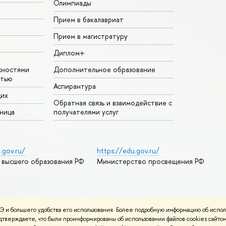
Олимпиады
Прием в бакалавриат
Прием в магистратуру
Диплом+
жностями
Дополнительное образование
стью
Аспирантура
щих
Обратная связь и взаимодействие с
аница
получателями услуг
.gov.ru/
https://edu.gov.ru/
 высшего образования РФ
Министерство просвещения РФ
дреса и контакты
Условия использования материалов
 и большего удобства его использования. Более подробную информацию об испол
ности
Карта сайта
подтверждаете, что были проинформированы об использовании файлов cookies сай