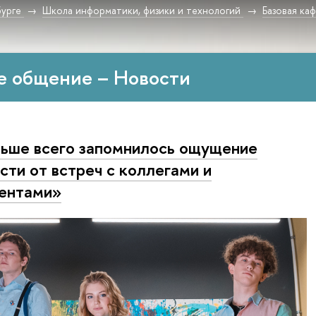
урге
Школа информатики, физики и технологий
Базовая ка
е общение – Новости
ьше всего запомнилось ощущение
сти от встреч с коллегами и
ентами»