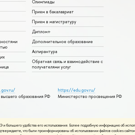
Олимпиады
Прием в бакалавриат
Прием в магистратуру
Диплом+
жностями
Дополнительное образование
стью
Аспирантура
щих
Обратная связь и взаимодействие с
аница
получателями услуг
.gov.ru/
https://edu.gov.ru/
 высшего образования РФ
Министерство просвещения РФ
дреса и контакты
Условия использования материалов
 и большего удобства его использования. Более подробную информацию об испол
ности
Карта сайта
подтверждаете, что были проинформированы об использовании файлов cookies сай