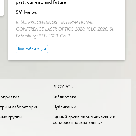
past, current, and future
S.V. Ivanov
.
In bk.: PROCEEDINGS - INTERNATIONAL
CONFERENCE LASER OPTICS 2020, ICLO 2020. St.
Petersburg: IEEE, 2020. Ch. 1.
Все публикации
РЕСУРСЫ
роприятия
Библиотека
тры и лаборатории
Публикации
ные группы
Единый архив экономических и
социологических данных