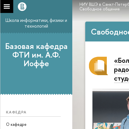
НИУ ВШЭ в Санкт-Петерб
Свободное общение
Школа информатики, физики и
технологий
Свободно
Базовая кафедра
ФТИ им. А.Ф.
«Бол
Иоффе
радо
студ
КАФЕДРА
О кафедре