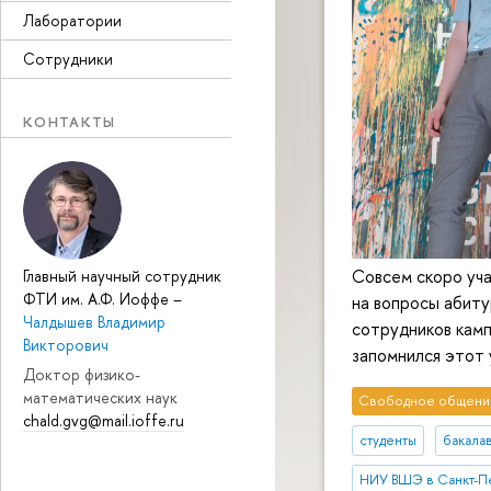
Лаборатории
Сотрудники
КОНТАКТЫ
Совсем скоро уча
Главный научный сотрудник
ФТИ им. А.Ф. Иоффе
–
на вопросы абиту
Чалдышев Владимир
сотрудников камп
Викторович
запомнился этот 
Доктор физико-
математических наук
Свободное общени
chald.gvg@mail.ioffe.ru
студенты
бакала
НИУ ВШЭ в Санкт-П