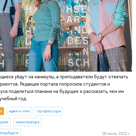
щиеся уйдут на каникулы, а преподаватели будут отвечать
риентов. Редакция портала попросила студентов и
уса поделиться планами на будущее и рассказать, чем им
учебный год.
е
идеи и опыт
профессора
вриат
магистратура
етербурге
18 июня, 2021 г.