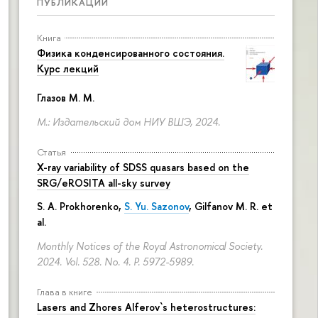
ПУБЛИКАЦИИ
Книга
Физика конденсированного состояния.
Курс лекций
Глазов М. М.
М.: Издательский дом НИУ ВШЭ, 2024.
Статья
X-ray variability of SDSS quasars based on the
SRG/eROSITA all-sky survey
S. A. Prokhorenko
,
S. Yu. Sazonov
, Gilfanov M. R. et
al.
Monthly Notices of the Royal Astronomical Society.
2024. Vol. 528. No. 4.
P. 5972-5989.
Глава в книге
Lasers and Zhores Alferov`s heterostructures: