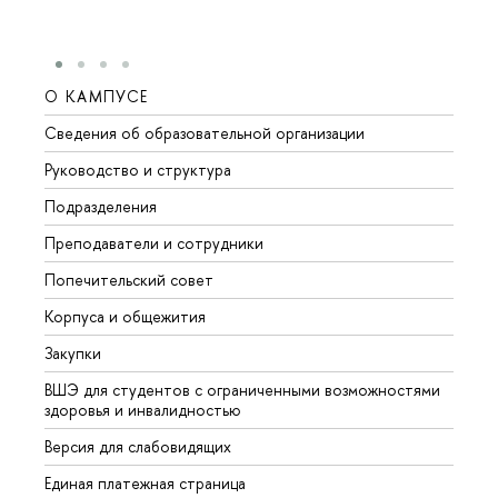
О КАМПУСЕ
ОБР
Сведения об образовательной организации
Мероп
Руководство и структура
Мероп
Подразделения
Довуз
Преподаватели и сотрудники
Олим
Попечительский совет
Прием
Корпуса и общежития
Прием
Закупки
Дипл
ВШЭ для студентов с ограниченными возможностями
Допол
здоровья и инвалидностью
Аспир
Версия для слабовидящих
Обрат
Единая платежная страница