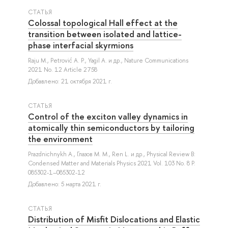
СТАТЬЯ
Colossal topological Hall effect at the
transition between isolated and lattice-
phase interfacial skyrmions
Raju M.
,
Petrović A. P.
,
Yagil A.
и др.
, Nature Communications
2021 No. 12 Article 2758
Добавлено: 21 октября 2021 г.
СТАТЬЯ
Control of the exciton valley dynamics in
atomically thin semiconductors by tailoring
the environment
Prazdnichnykh A.
,
Глазов М. М.
,
Ren L.
и др.
, Physical Review B:
Condensed Matter and Materials Physics 2021 Vol. 103 No. 8 P.
085302-1–085302-12
Добавлено: 5 марта 2021 г.
СТАТЬЯ
Distribution of Misfit Dislocations and Elastic