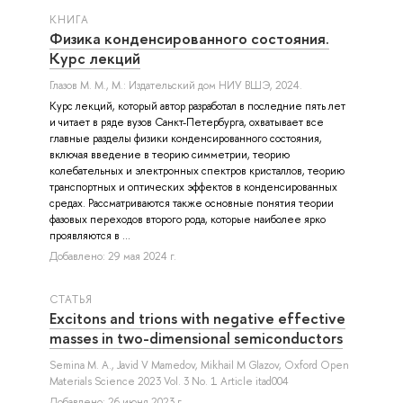
КНИГА
Физика конденсированного состояния.
Курс лекций
Глазов М. М.
, М.: Издательский дом НИУ ВШЭ, 2024.
Курс лекций, который автор разработал в последние пять лет
и читает в ряде вузов Санкт-Петербурга, охватывает все
главные разделы физики конденсированного состояния,
включая введение в теорию симметрии, теорию
колебательных и электронных спектров кристаллов, теорию
транспортных и оптических эффектов в конденсированных
средах. Рассматриваются также основные понятия теории
фазовых переходов второго рода, которые наиболее ярко
проявляются в ...
Добавлено: 29 мая 2024 г.
СТАТЬЯ
Excitons and trions with negative effective
masses in two-dimensional semiconductors
Semina M. A.
,
Javid V Mamedov
,
Mikhail M Glazov
, Oxford Open
Materials Science 2023 Vol. 3 No. 1 Article itad004
Добавлено: 26 июня 2023 г.