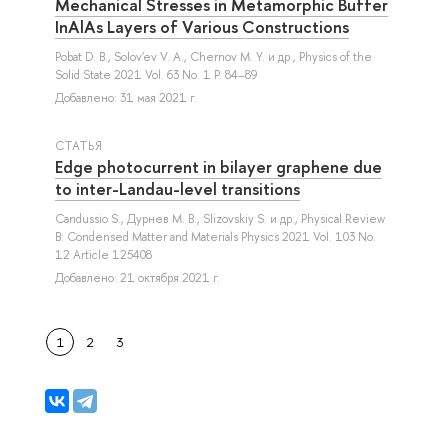
Mechanical Stresses in Metamorphic Buffer
InAlAs Layers of Various Constructions
Pobat D. B.
,
Solov'ev V. A.
,
Chernov M. Y.
и др.
, Physics of the
Solid State 2021 Vol. 63 No. 1 P. 84–89
Добавлено: 31 мая 2021 г.
СТАТЬЯ
Edge photocurrent in bilayer graphene due
to inter-Landau-level transitions
Candussio S.
,
Дурнев М. В.
,
Slizovskiy S.
и др.
, Physical Review
B: Condensed Matter and Materials Physics 2021 Vol. 103 No.
12 Article 125408
Добавлено: 21 октября 2021 г.
1
2
3