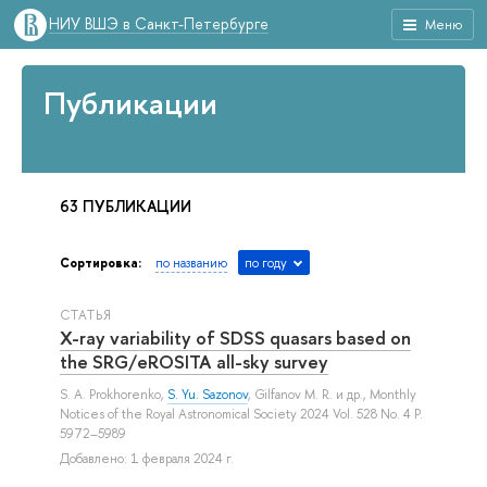
НИУ ВШЭ в Санкт-Петербурге
Меню
Публикации
63 ПУБЛИКАЦИИ
Сортировка:
по названию
по году
СТАТЬЯ
X-ray variability of SDSS quasars based on
the SRG/eROSITA all-sky survey
S. A. Prokhorenko
,
S. Yu. Sazonov
,
Gilfanov M. R.
и др.
, Monthly
Notices of the Royal Astronomical Society 2024 Vol. 528 No. 4 P.
5972–5989
Добавлено: 1 февраля 2024 г.