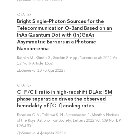
СТАТЬЯ
Bright Single-Photon Sources for the
Telecommunication O-Band Based on an
InAs Quantum Dot with (In)GaAs
Asymmetric Barriers in a Photonic
Nanoantenna
Rakhlin M.
,
Klimko G.
,
Sorokin S.
и др.
, Nanomaterials 2022 Vol.
12 No. 9 Article 1562
Добавлено: 10 ноября 2022 г.
СТАТЬЯ
C II*/C II ratio in high-redshift DLAs: ISM
phase separation drives the observed
bimodality of [C II] cooling rates
Балашев С. А.
,
Telikova K. N.
,
Noterdaeme P.
, Monthly Notices
of the Royal Astronomical Society: Letters 2022 Vol. 509 No. 1 P.
L26–L30
Добавлено: 4 февраля 2022 г.