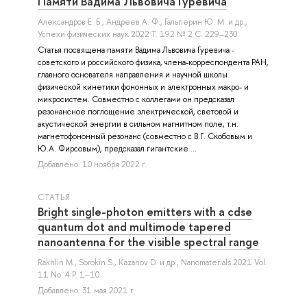
Памяти Вадима Львовича Гуревича
Александров Е. Б.
,
Андреев А. Ф.
,
Гальперин Ю. М.
и др.
,
Успехи физических наук 2022 Т. 192 № 2 С. 229–230
Статья посвящена памяти Вадима Львовича Гуревича -
советского и российского физика, члена-корреспондента РАН,
главного основателя направления и научной школы
физической кинетики фононных и электронных макро- и
микросистем. Совместно с коллегами он предсказал
резонансное поглощение электрической, световой и
акустической энергии в сильном магнитном поле, т.н.
магнетофононный резонанс (совместно с В.Г. Скобовым и
Ю.А. Фирсовым), предсказал гигантские ...
Добавлено: 10 ноября 2022 г.
СТАТЬЯ
Bright single-photon emitters with a cdse
quantum dot and multimode tapered
nanoantenna for the visible spectral range
Rakhlin M.
,
Sorokin S.
,
Kazanov D.
и др.
, Nanomaterials 2021 Vol.
11 No. 4 P. 1–10
Добавлено: 31 мая 2021 г.