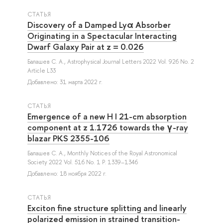
СТАТЬЯ
Discovery of a Damped Lyα Absorber
Originating in a Spectacular Interacting
Dwarf Galaxy Pair at z = 0.026
Балашев С. А.
, Astrophysical Journal Letters 2022 Vol. 926 No. 2
Article L33
Добавлено: 31 марта 2022 г.
СТАТЬЯ
Emergence of a new H I 21-cm absorption
component at z 1.1726 towards the γ-ray
blazar PKS 2355-106
Балашев С. А.
, Monthly Notices of the Royal Astronomical
Society 2022 Vol. 516 No. 1 P. 1339–1346
Добавлено: 18 ноября 2022 г.
СТАТЬЯ
Exciton fine structure splitting and linearly
polarized emission in strained transition-