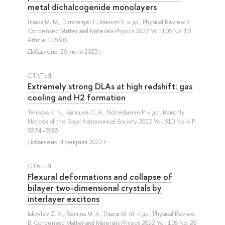
metal dichalcogenide monolayers
Глазов М. М.
,
Dirnberger F.
,
Menon V.
и др.
, Physical Review B:
Condensed Matter and Materials Physics 2022 Vol. 106 No. 12
Article 125303
Добавлено: 26 июня 2023 г.
СТАТЬЯ
Extremely strong DLAs at high redshift: gas
cooling and H2 formation
Telikova K. N.
,
Балашев С. А.
,
Notredaeme P.
и др.
, Monthly
Notices of the Royal Astronomical Society 2022 Vol. 510 No. 4 P.
5974–5983
Добавлено: 4 февраля 2022 г.
СТАТЬЯ
Flexural deformations and collapse of
bilayer two-dimensional crystals by
interlayer excitons
Iakovlev Z. A.
,
Semina M. A.
,
Глазов М. М.
и др.
, Physical Review
B: Condensed Matter and Materials Physics 2022 Vol. 105 No. 20