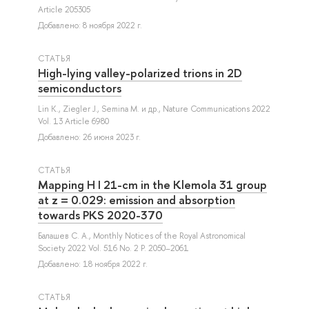
Article 205305
Добавлено: 8 ноября 2022 г.
СТАТЬЯ
High-lying valley-polarized trions in 2D
semiconductors
Lin K.
,
Ziegler J.
,
Semina M.
и др.
, Nature Communications 2022
Vol. 13 Article 6980
Добавлено: 26 июня 2023 г.
СТАТЬЯ
Mapping H I 21-cm in the Klemola 31 group
at z = 0.029: emission and absorption
towards PKS 2020-370
Балашев С. А.
, Monthly Notices of the Royal Astronomical
Society 2022 Vol. 516 No. 2 P. 2050–2061
Добавлено: 18 ноября 2022 г.
СТАТЬЯ