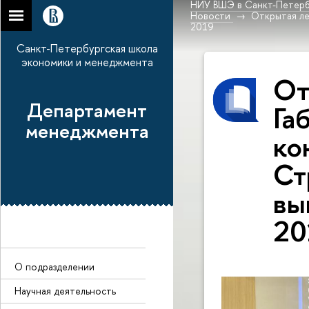
НИУ ВШЭ в Санкт-Петерб
Новости
Открытая ле
2019
Санкт-Петербургская школа
экономики и менеджмента
От
Департамент
Га
менеджмента
ко
Ст
вы
20
О подразделении
Научная деятельность