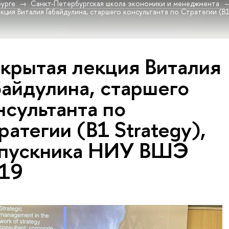
урге
Санкт-Петербургская школа экономики и менеджмента
кция Виталия Габайдулина, старшего консультанта по Стратегии (B
крытая лекция Виталия
байдулина, старшего
нсультанта по
ратегии (B1 Strategy),
пускника НИУ ВШЭ
19