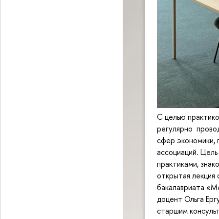
С целью практик
регулярно провод
сфер экономики,
ассоциаций. Цель
практиками, знак
открытая лекция 
бакалавриата «М
доцент Ольга Ерг
старшим консульт