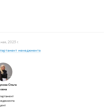
мая, 2023 г.
партамент менеджмента
унова Ольга
товна
партамент
неджмента:
цент