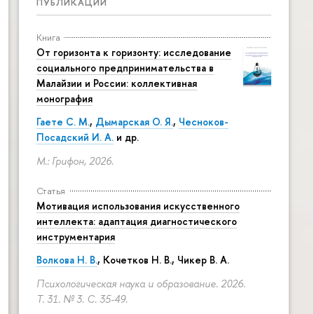
ПУБЛИКАЦИИ
Книга
От горизонта к горизонту: исследование
социального предпринимательства в
Малайзии и России: коллективная
монография
Гаете С. М.
,
Дымарская О. Я.
,
Чесноков-
Посадский И. А.
и др.
М.: Грифон, 2026.
Статья
Мотивация использования искусственного
интеллекта: адаптация диагностического
инструментария
Волкова Н. В.
, Кочетков Н. В., Чикер В. А.
Психологическая наука и образование. 2026.
Т. 31. № 3.
С. 35-49.