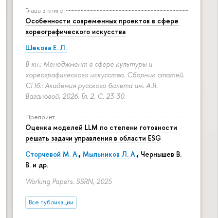
Глава в книге
Особенности современных проектов в сфере
хореографического искусства
Шекова Е. Л.
В кн.: Менеджмент в сфере культуры и
хореографического искусства. Сборник статей.
СПб.: Академия русского балета им. А.Я.
Вагановой, 2026. Гл. 2.
С. 23-30.
Препринт
Оценка моделей LLM по степени готовности
решать задачи управления в области ESG
Сторчевой М. А.
,
Мыльников Л. А.
, Чернышев В.
В. и др.
Working Papers. SSRN, 2025
Все публикации