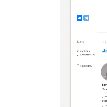
Дата
17 
Де
В статье
упомянуты
Персоны
Ерг
Ти
Де
ме
До