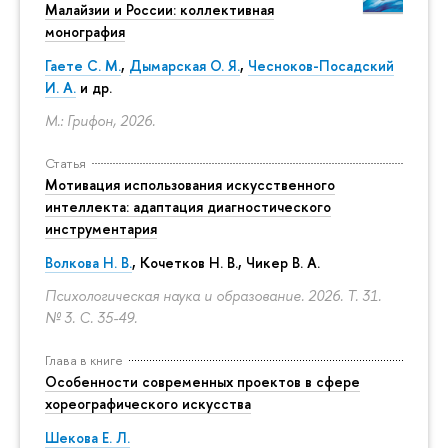
Малайзии и России: коллективная
монография
Гаете С. М.
,
Дымарская О. Я.
,
Чесноков-Посадский
И. А.
и др.
М.: Грифон, 2026.
Статья
Мотивация использования искусственного
интеллекта: адаптация диагностического
инструментария
Волкова Н. В.
, Кочетков Н. В., Чикер В. А.
Психологическая наука и образование. 2026. Т. 31.
№ 3.
С. 35-49.
Глава в книге
Особенности современных проектов в сфере
хореографического искусства
Шекова Е. Л.