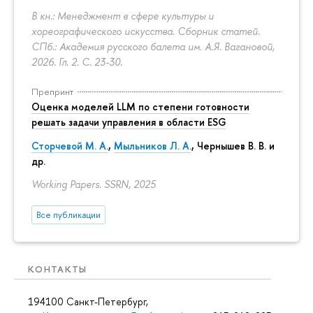
В кн.: Менеджмент в сфере культуры и
хореографического искусства. Сборник статей.
СПб.: Академия русского балета им. А.Я. Вагановой,
2026. Гл. 2.
С. 23-30.
Препринт
Оценка моделей LLM по степени готовности
решать задачи управления в области ESG
Сторчевой М. А.
,
Мыльников Л. А.
, Чернышев В. В. и
др.
Working Papers. SSRN, 2025
Все публикации
КОНТАКТЫ
194100 Санкт-Петербург,