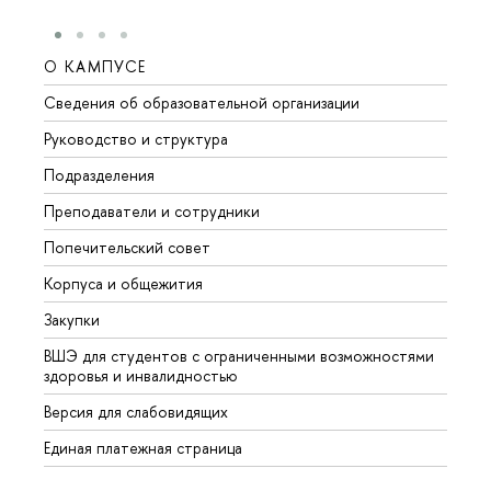
О КАМПУСЕ
ОБР
Сведения об образовательной организации
Мероп
Руководство и структура
Мероп
Подразделения
Довуз
Преподаватели и сотрудники
Олим
Попечительский совет
Прием
Корпуса и общежития
Прием
Закупки
Дипл
ВШЭ для студентов с ограниченными возможностями
Допол
здоровья и инвалидностью
Аспир
Версия для слабовидящих
Обрат
Единая платежная страница