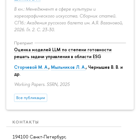
В кн.: Менеджмент в сфере культуры и
хореографического искусства. Сборник статей.
СПб.: Академия русского балета им. А.Я. Вагановой,
2026. Гл. 2.
С. 23-30.
Препринт
Оценка моделей LLM по степени готовности
решать задачи управления в области ESG
Сторчевой М. А.
,
Мыльников Л. А.
, Чернышев В. В. и
др.
Working Papers. SSRN, 2025
Все публикации
КОНТАКТЫ
194100 Санкт-Петербург,