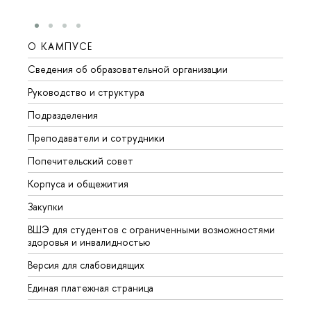
О КАМПУСЕ
ОБР
Сведения об образовательной организации
Мероп
Руководство и структура
Мероп
Подразделения
Довуз
Преподаватели и сотрудники
Олим
Попечительский совет
Прием
Корпуса и общежития
Прием
Закупки
Дипл
ВШЭ для студентов с ограниченными возможностями
Допол
здоровья и инвалидностью
Аспир
Версия для слабовидящих
Обрат
Единая платежная страница