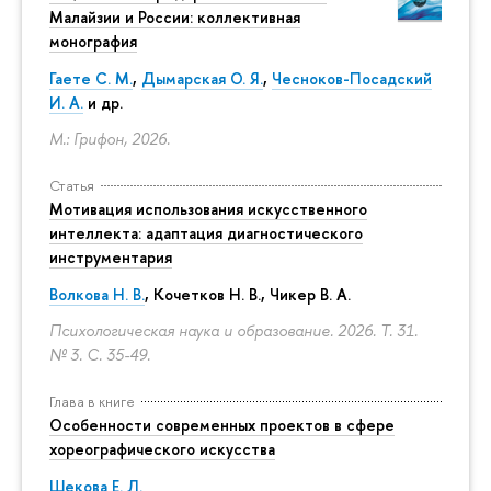
Малайзии и России: коллективная
монография
Гаете С. М.
,
Дымарская О. Я.
,
Чесноков-Посадский
И. А.
и др.
М.: Грифон, 2026.
Статья
Мотивация использования искусственного
интеллекта: адаптация диагностического
инструментария
Волкова Н. В.
, Кочетков Н. В., Чикер В. А.
Психологическая наука и образование. 2026. Т. 31.
№ 3.
С. 35-49.
Глава в книге
Особенности современных проектов в сфере
хореографического искусства
Шекова Е. Л.