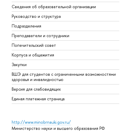
Сведения об образовательной организации
Мероп
Руководство и структура
Мероп
Подразделения
Довуз
Преподаватели и сотрудники
Олим
Попечительский совет
Прием
Корпуса и общежития
Прием
Закупки
Дипл
ВШЭ для студентов с ограниченными возможностями
Допол
здоровья и инвалидностью
Аспир
Версия для слабовидящих
Обрат
Единая платежная страница
http://www.minobrnauki.gov.ru/
Министерство науки и высшего образования РФ