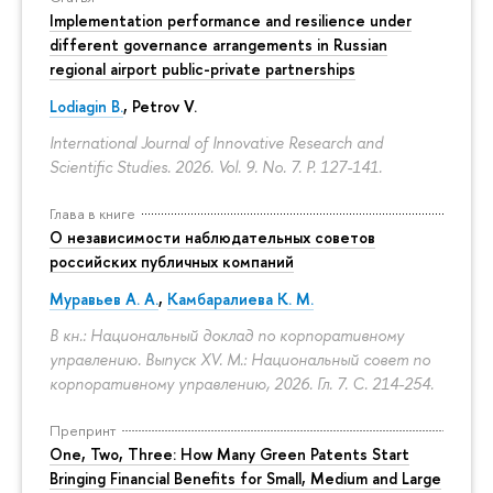
Implementation performance and resilience under
different governance arrangements in Russian
regional airport public-private partnerships
Lodiagin B.
, Petrov V.
International Journal of Innovative Research and
Scientific Studies. 2026. Vol. 9. No. 7.
P. 127-141.
Глава в книге
О независимости наблюдательных советов
российских публичных компаний
Муравьев А. А.
,
Камбаралиева К. М.
В кн.: Национальный доклад по корпоративному
управлению. Выпуск XV. М.: Национальный совет по
корпоративному управлению, 2026. Гл. 7.
С. 214-254.
Препринт
One, Two, Three: How Many Green Patents Start
Bringing Financial Benefits for Small, Medium and Large