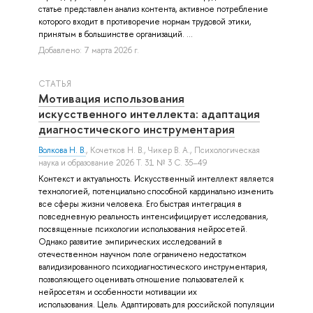
статье представлен анализ контента, активное потребление
которого входит в противоречие нормам трудовой этики,
принятым в большинстве организаций. ...
Добавлено: 7 марта 2026 г.
СТАТЬЯ
Мотивация использования
искусственного интеллекта: адаптация
диагностического инструментария
Волкова Н. В.
,
Кочетков Н. В.
,
Чикер В. А.
, Психологическая
наука и образование 2026 Т. 31 № 3 С. 35–49
Контекст и актуальность. Искусственный интеллект является
технологией, потенциально способной кардинально изменить
все сферы жизни человека. Его быстрая интеграция в
повседневную реальность интенсифицирует исследования,
посвященные психологии использования нейросетей.
Однако развитие эмпирических исследований в
отечественном научном поле ограничено недостатком
валидизированного психодиагностического инструментария,
позволяющего оценивать отношение пользователей к
нейросетям и особенности мотивации их
использования. Цель. Адаптировать для российской популяции