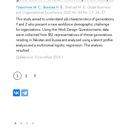
Плахотник М. С.
,
Волкова Н. В.
,
Shahzad M. B.
, Global Business
and Organizational Excellence 2025 Vol. 44 No. 2 P. 24–37
This study aimed to understand job characteristics of generations
Y and Z who present a new workforce demographic challenge
for organizations. Using the Work Design Questionnaire, data
were collected from 582 representatives of these generations
residing in Pakistan and Russia and analyzed using a latent profile
analysis and a multinomial logistic regression. The analysis
resulted ...
Добавлено: 5 сентября 2024 г.
1
2
3