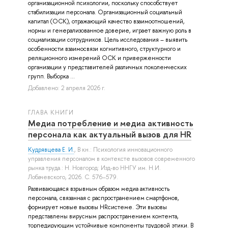
организационной психологии, поскольку способствует
стабилизации персонала. Организационный социальный
капитал (ОСК), отражающий качество взаимоотношений,
нормы и генерализованное доверие, играет важную роль в
социализации сотрудников. Цель исследования – выявить
особенности взаимосвязи когнитивного, структурного и
реляционного измерений ОСК и приверженности
организации у представителей различных поколенческих
групп. Выборка ...
Добавлено: 2 апреля 2026 г.
ГЛАВА КНИГИ
Медиа потребление и медиа активность
персонала как актуальный вызов для HR
Кудрявцева Е. И.
, В кн.: Психология инновационного
управления персоналом в контексте вызовов современного
рынка труда.: Н. Новгород: Изд-во ННГУ им. Н.И.
Лобачевского, 2026. С. 576–579.
Развивающаяся взрывным образом медиа активность
персонала, связанная с распространением смартфонов,
формирует новые вызовы HRсистеме. Эти вызовы
представлены вирусным распространением контента,
торпедирующим устойчивые компоненты трудовой этики. В