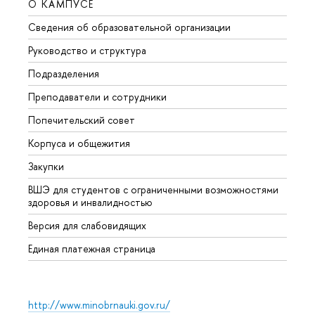
О КАМПУСЕ
ОБР
Сведения об образовательной организации
Мероп
Руководство и структура
Мероп
Подразделения
Довуз
Преподаватели и сотрудники
Олим
Попечительский совет
Прием
Корпуса и общежития
Прием
Закупки
Дипл
ВШЭ для студентов с ограниченными возможностями
Допол
здоровья и инвалидностью
Аспир
Версия для слабовидящих
Обрат
Единая платежная страница
http://www.minobrnauki.gov.ru/