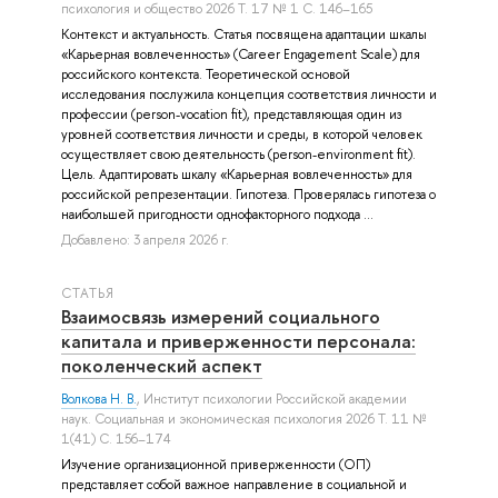
психология и общество 2026 Т. 17 № 1 С. 146–165
Контекст и актуальность. Статья посвящена адаптации шкалы
«Карьерная вовлеченность» (Career Engagement Scale) для
российского контекста. Теоретической основой
исследования послужила концепция соответствия личности и
профессии (person-vocation fit), представляющая один из
уровней соответствия личности и среды, в которой человек
осуществляет свою деятельность (person-environment fit).
Цель. Адаптировать шкалу «Карьерная вовлеченность» для
российской репрезентации. Гипотеза. Проверялась гипотеза о
наибольшей пригодности однофакторного подхода ...
Добавлено: 3 апреля 2026 г.
СТАТЬЯ
Взаимосвязь измерений социального
капитала и приверженности персонала:
поколенческий аспект
Волкова Н. В.
, Институт психологии Российской академии
наук. Социальная и экономическая психология 2026 Т. 11 №
1(41) С. 156–174
Изучение организационной приверженности (ОП)
представляет собой важное направление в социальной и