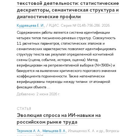
текстовой деятельности: статистические
дескрипторы, семантическая структура и
диагностические профили
Кудрявцева Е. И.
, / РЦИС. Серия № 0148-756-286. 2026.
Содержанием работы является система идентификации
четырех типов письменно-речевых структур. Совокупность
11 расчетных параметров, статистических эталонов и
семантических характеристик позволяют идентифицировать
структуру текста как результат определенной когнитивной
схемы (сцена, событие, история, оценка). Метод
верифицирован на репрезентативной выборке (N=3900+) и
базируется на выявлении критического порогового значения
коэффициента подчиненности. Также математически
верифицированы переходы между типами: от атомарной
фиксации объекта ...
Добавлено: 2 июня 2026 г.
СТАТЬЯ
Эволюция спроса на ИИ‑навыки на
российском рынке труда
Терников А. А.
,
Мальцева В. А.
,
Ильященко К. А.
и др.
, Вопросы