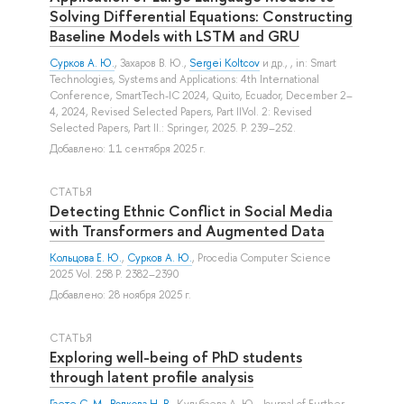
Solving Differential Equations: Constructing
Baseline Models with LSTM and GRU
Сурков А. Ю.
,
Захаров В. Ю.
,
Sergei Koltcov
и др.
, , in: Smart
Technologies, Systems and Applications: 4th International
Conference, SmartTech-IC 2024, Quito, Ecuador, December 2–
4, 2024, Revised Selected Papers, Part IIVol. 2: Revised
Selected Papers, Part II.: Springer, 2025. P. 239–252.
Добавлено: 11 сентября 2025 г.
СТАТЬЯ
Detecting Ethnic Conflict in Social Media
with Transformers and Augmented Data
Кольцова Е. Ю.
,
Сурков А. Ю.
, Procedia Computer Science
2025 Vol. 258 P. 2382–2390
Добавлено: 28 ноября 2025 г.
СТАТЬЯ
Exploring well-being of PhD students
through latent profile analysis
Гаете С. М.
,
Волкова Н. В.
,
Кульбаева А. Ю.
, Journal of Further