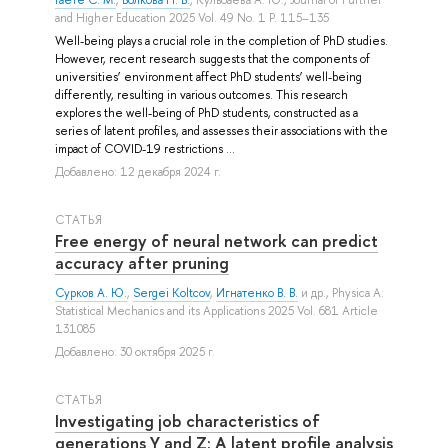
and Higher Education 2025 Vol. 49 No. 1 P. 115–135
Well-being plays a crucial role in the completion of PhD studies.
However, recent research suggests that the components of
universities’ environment affect PhD students’ well-being
differently, resulting in various outcomes. This research
explores the well-being of PhD students, constructed as a
series of latent profiles, and assesses their associations with the
impact of COVID-19 restrictions ...
Добавлено: 12 декабря 2024 г.
СТАТЬЯ
Free energy of neural network can predict
accuracy after pruning
Сурков А. Ю.
,
Sergei Koltcov
,
Игнатенко В. В.
и др.
, Physica A:
Statistical Mechanics and its Applications 2025 Vol. 681 Article
131085
Добавлено: 30 октября 2025 г.
СТАТЬЯ
Investigating job characteristics of
generations Y and Z: A latent profile analysis