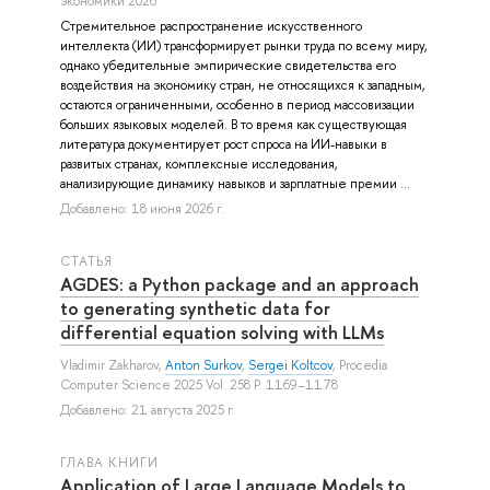
экономики 2026
Стремительное распространение искусственного
интеллекта (ИИ) трансформирует рынки труда по всему миру,
однако убедительные эмпирические свидетельства его
воздействия на экономику стран, не относящихся к западным,
остаются ограниченными, особенно в период массовизации
больших языковых моделей. В то время как существующая
литература документирует рост спроса на ИИ-навыки в
развитых странах, комплексные исследования,
анализирующие динамику навыков и зарплатные премии ...
Добавлено: 18 июня 2026 г.
СТАТЬЯ
AGDES: a Python package and an approach
to generating synthetic data for
differential equation solving with LLMs
Vladimir Zakharov
,
Anton Surkov
,
Sergei Koltcov
, Procedia
Computer Science 2025 Vol. 258 P. 1169–1178
Добавлено: 21 августа 2025 г.
ГЛАВА КНИГИ
Application of Large Language Models to