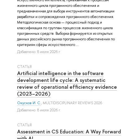
жизненного цикла программного обеспечения и
предназначенная для выбора инструментов автоматизации
разработки и сопровождения программного обеспечения.
Методологическая основа — процессный подход и
классификация по группам процессов жизненного цикла
программных средств. Выборка формируется из открытых
данных российского рынка программного обеспечения по
критериям сферы искусственного ...
Добавлено: 8 июля 2026 г.
СТАТЬЯ
Artificial intelligence in the software
development life cycle: A systematic
review of operational efficiency evidence
(2023–2026)
Окусков И. С.
, MULTIDISCIPLINARY REVIEWS 2026
Добавлено: 8 июля 2026 г.
СТАТЬЯ
Assessment in CS Education: A Way Forward
with AI