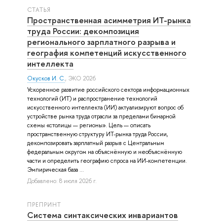
СТАТЬЯ
Пространственная асимметрия ИТ-рынка
труда России: декомпозиция
регионального зарплатного разрыва и
география компетенций искусственного
интеллекта
Окусков И. С.
, ЭКО 2026
Ускоренное развитие российского сектора информационных
технологий (ИТ) и распространение технологий
искусственного интеллекта (ИИ) актуализируют вопрос об
устройстве рынка труда отрасли за пределами бинарной
схемы «столицы — регионы». Цель — описать
пространственную структуру ИТ-рынка труда России,
декомпозировать зарплатный разрыв с Центральным
федеральным округом на объяснённую и необъяснённую
части и определить географию спроса на ИИ-компетенции.
Эмпирическая база ...
Добавлено: 8 июля 2026 г.
ПРЕПРИНТ
Система синтаксических инвариантов