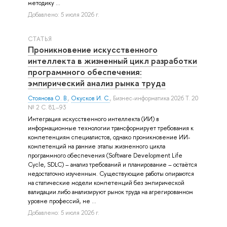
методику ...
Добавлено: 5 июля 2026 г.
СТАТЬЯ
Проникновение искусственного
интеллекта в жизненный цикл разработки
программного обеспечения:
эмпирический анализ рынка труда
Стоянова О. В.
,
Окусков И. С.
, Бизнес-информатика 2026 Т. 20
№ 2 С. 81–93
Интеграция искусственного интеллекта (ИИ) в
информационные технологии трансформирует требования к
компетенциям специалистов, однако проникновение ИИ-
компетенций на ранние этапы жизненного цикла
программного обеспечения (Software Development Life
Cycle, SDLC) – анализ требований и планирование – остаётся
недостаточно изученным. Существующие работы опираются
на статические модели компетенций без эмпирической
валидации либо анализируют рынок труда на агрегированном
уровне профессий, не ...
Добавлено: 5 июля 2026 г.