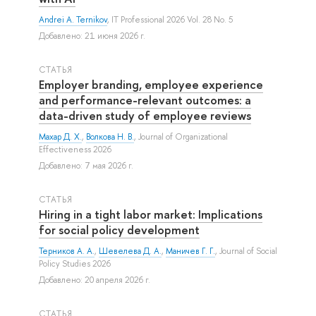
Andrei A. Ternikov
, IT Professional 2026 Vol. 28 No. 5
Добавлено: 21 июня 2026 г.
СТАТЬЯ
Employer branding, employee experience
and performance-relevant outcomes: a
data-driven study of employee reviews
Махар Д. Х.
,
Волкова Н. В.
, Journal of Organizational
Effectiveness 2026
Добавлено: 7 мая 2026 г.
СТАТЬЯ
Hiring in a tight labor market: Implications
for social policy development
Терников А. А.
,
Шевелева Д. А.
,
Маничев Г. Г.
, Journal of Social
Policy Studies 2026
Добавлено: 20 апреля 2026 г.
СТАТЬЯ