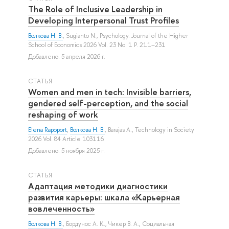
The Role of Inclusive Leadership in
Developing Interpersonal Trust Profiles
Волкова Н. В.
,
Sugianto N.
, Psychology. Journal of the Higher
School of Economics 2026 Vol. 23 No. 1 P. 211–231
Добавлено: 5 апреля 2026 г.
СТАТЬЯ
Women and men in tech: Invisible barriers,
gendered self-perception, and the social
reshaping of work
Elena Rapoport
,
Волкова Н. В.
,
Barajas A.
, Technology in Society
2026 Vol. 84 Article 103116
Добавлено: 5 ноября 2025 г.
СТАТЬЯ
Адаптация методики диагностики
развития карьеры: шкала «Карьерная
вовлеченность»
Волкова Н. В.
,
Бордунос А. К.
,
Чикер В. А.
, Социальная