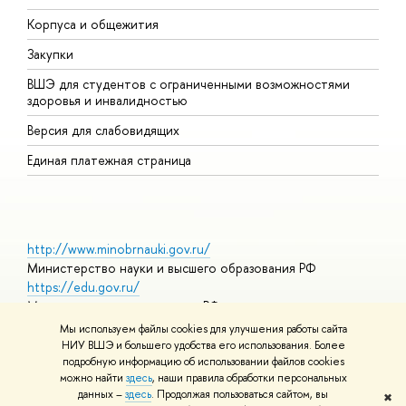
Корпуса и общежития
П
Закупки
Д
ШЭ для студентов с ограниченными возможностями
Д
здоровья и инвалидностью
А
ерсия для слабовидящих
О
Единая платежная страница
http://www.minobrnauki.gov.ru/
Министерство науки и высшего образования РФ
https://edu.gov.ru/
Министерство просвещения РФ
https://elearning.hse.ru/mooc
Мы используем файлы cookies для улучшения работы сайта
Массовые открытые онлайн-курсы
НИУ ВШЭ и большего удобства его использования. Более
подробную информацию об использовании файлов cookies
можно найти
здесь
, наши правила обработки персональных
данных –
здесь
. Продолжая пользоваться сайтом, вы
✖
© НИУ ВШЭ 1993–2026
Адреса и контакты
Условия