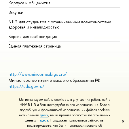
Корпуса и общежития
П
Закупки
Д
ВШЭ для студентов с ограниченными возможностями
Д
здоровья и инвалидностью
А
Версия для слабовидящих
О
Единая платежная страница
http://www.minobrnauki.gov.ru/
Министерство науки и высшего образования РФ
https://edu.gov.ru/
Министерство просвещения РФ
https://elearning.hse.ru/mooc
Мы используем файлы cookies для улучшения работы сайта
Массовые открытые онлайн-курсы
НИУ ВШЭ и большего удобства его использования. Более
подробную информацию об использовании файлов cookies
можно найти
здесь
, наши правила обработки персональных
данных –
здесь
. Продолжая пользоваться сайтом, вы
✖
© НИУ ВШЭ 1993–2026
Адреса и контакты
Условия
подтверждаете, что были проинформированы об
использования материалов
Политика конфиденциальности
Карта