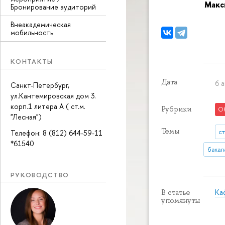
Макс
Бронирование аудиторий
Внеакадемическая
мобильность
КОНТАКТЫ
Дата
6 а
Санкт-Петербург,
ул.Кантемировская дом 3.
корп.1 литера А ( ст.м.
Рубрики
О
"Лесная")
Темы
с
Телефон: 8 (812) 644-59-11
*61540
бакал
РУКОВОДСТВО
Ка
В статье
упомянуты