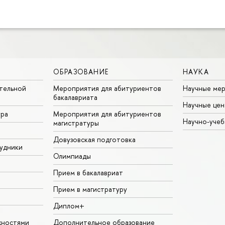
ОБРАЗОВАНИЕ
НАУКА
тельной
Мероприятия для абитуриентов
Научные ме
бакалавриата
Научные цен
ура
Мероприятия для абитуриентов
Научно-учеб
магистратуры
Довузовская подготовка
удники
Олимпиады
Прием в бакалавриат
Прием в магистратуру
Диплом+
жностями
Дополнительное образование