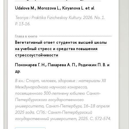
Udalova M., Morozova L., Kiryanova L. et al.
Teoriya i Praktika Fizicheskoy Kultury. 2026. No. 1.
P. 13-16.
Глава в книге
Вегетативный ответ студенток высшей школы
на учебный стресс и средства повышения
стрессоустойчивости
Пономарев Г. Н.,
Пахарева А. П.
, Родичкин П. В. и
др.
В кн.: Спорт, человек, здоровье : материалы XII
Международного научного конгресса,
посвященного 300-летнему юбилею Санкт-
Петербургского государственного
университета, Санкт-Петербург, 16–18 апреля
2025 года. СПб.: Санкт-Петербургский
государственный университет, 2025.
С. 572-574.