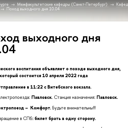
урге
Межфакультетские кафедры (Санкт-Петербург)
Кафед
Поход выходного дня 10.04
ход выходного дня
.04
еского воспитания объявляет о походе выходного дня,
который состоится 10 апреля 2022 года
тправление в 11:22 с Витебского вокзала.
электропоезда:
Павловск
. Станция назначения:
Павловск.
ектропоезд – Комфорт.
Будьте внимательны!!!
вращение в СПб
: билет брать в одну сторону.