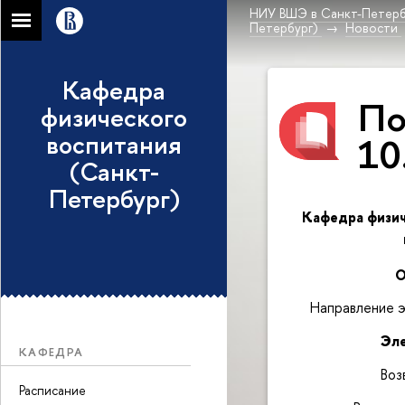
НИУ ВШЭ в Санкт-Петерб
Петербург)
Новости
Кафедра
По
физического
воспитания
10
(Санкт-
Петербург)
Кафедра физич
О
Направление 
Эл
КАФЕДРА
Воз
Расписание