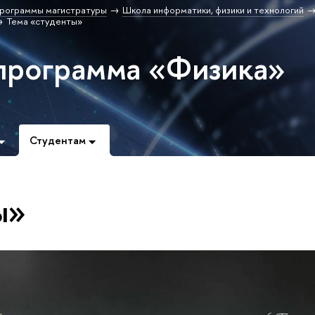
рограммы магистратуры
Школа информатики, физики и технологий
Тема «студенты»
программа «Физика»
Студентам
ы»