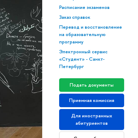
Расписание экзаменов
Заказ справок
Перевод и восстановление
на образовательную
программу
Электронный сервис
«Студент» - Санкт-
Петербург
Подать документы
Приемная комиссия
Для иностранных
абитуриентов