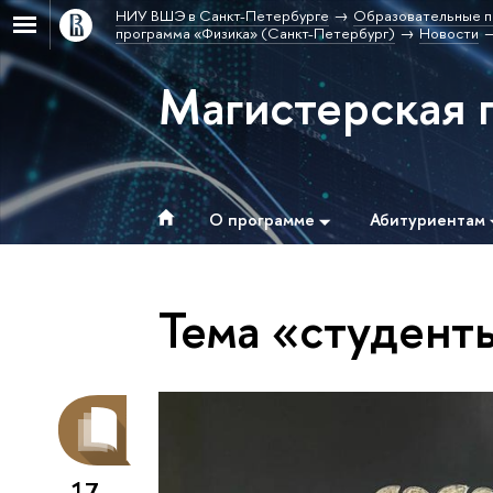
НИУ ВШЭ в Санкт-Петербурге
Образовательные п
программа «Физика» (Санкт-Петербург)
Новости
Магистерская 
О программе
Абитуриентам
Тема «студент
17