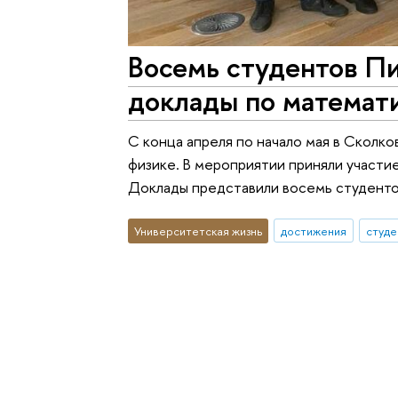
Восемь студентов П
доклады по математ
С конца апреля по начало мая в Сколк
физике. В мероприятии приняли участие
Доклады представили восемь студенто
Университетская жизнь
достижения
студе