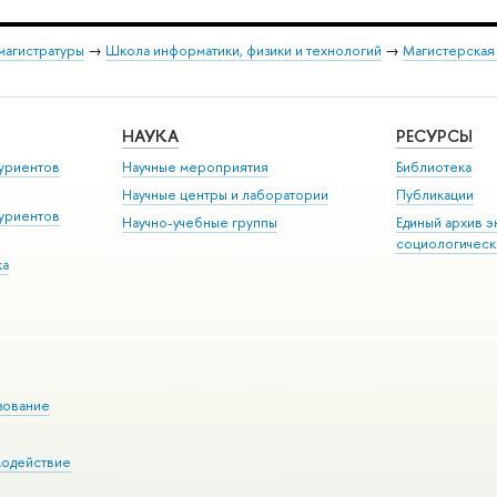
магистратуры
→
Школа информатики, физики и технологий
→
Магистерская
НАУКА
РЕСУРСЫ
уриентов
Научные мероприятия
Библиотека
Научные центры и лаборатории
Публикации
уриентов
Научно-учебные группы
Единый архив э
социологическ
ка
зование
модействие