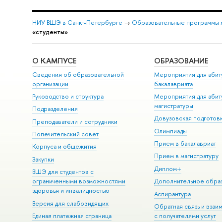
НИУ ВШЭ в Санкт-Петербурге
→
Образовательные программы 
«студенты»
О КАМПУСЕ
ОБРАЗОВАНИЕ
Сведения об образовательной
Мероприятия для абит
организации
бакалавриата
Руководство и структура
Мероприятия для абит
магистратуры
Подразделения
Довузовская подготов
Преподаватели и сотрудники
Олимпиады
Попечительский совет
Прием в бакалавриат
Корпуса и общежития
Прием в магистратуру
Закупки
Диплом+
ВШЭ для студентов с
ограниченными возможностями
Дополнительное обра
здоровья и инвалидностью
Аспирантура
Версия для слабовидящих
Обратная связь и взаи
Единая платежная страница
с получателями услуг