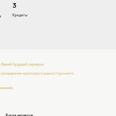
3
Кредиты
а
я Вашей будущей карьеры»
 расширения кругозора и разностороннего
знаний»
Когда читается: