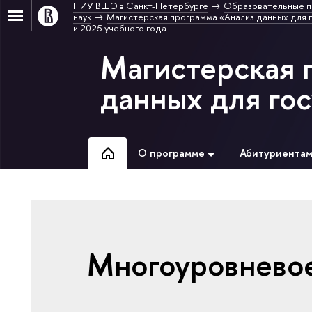
НИУ ВШЭ в Санкт-Петербурге
Образовательные п
наук
Магистерская программа «Анализ данных для 
и 2025 учебного года
Магистерская 
данных для го
О программе
Абитуриента
Многоуровнево