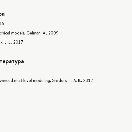
ра
015
rchical models, Gelman, A., 2009
x, J. J., 2017
тература
vanced multilevel modeling, Snijders, T. A. B., 2012