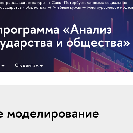
рограммы магистратуры
Санкт-Петербургская школа социальных
государства и общества»
Учебные курсы
Многоуровневое модел
программа «Анализ
сударства и общества»
м
Студентам
е моделирование