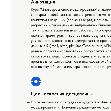
Аннотация
Курс "Многоуровневое моделирование" знакоми
(иерархических) данных. Рассматриваются метод
лонгитюдных данных (временные ряды, панельн
регрессии к таким данным неприменимы.Внимани
так и практическим навыкам работы с многоуро
оценку параметров, интерпретацию результатов
учатся использовать специализированные прогр
данных в R (lme4, nlme, plm, lmerTest, MuMIn, sj
разным областям исследований обсуждается на 
самостоятельных проектов студенты участя при
предназначен для студентов и исследователей в
экономику, образование, здравоохранение и др
Цель освоения дисциплины
По окончании курса студенты будут способны:
моделирования. - Применять различные методы 