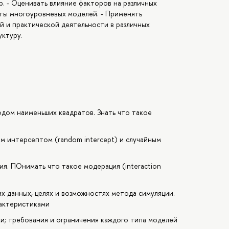
. - Оценивать влияние факторов на различных
аты многоуровневых моделей. - Применять
й и практической деятельности в различных
уктуру.
одом наименьших квадратов. Знать что такое
м интерсептом (random intercept) и случайным
я. ПОнимать что такое модерация (interaction
х данных, целях и возможностях метода симуляции.
рактеристиками
ми; требования и ограничения каждого типа моделей