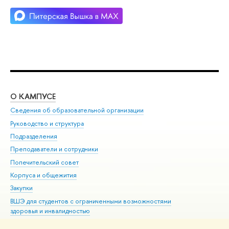
О КАМПУСЕ
ОБ
Сведения об образовательной организации
Мер
Руководство и структура
Мер
Подразделения
Дов
Преподаватели и сотрудники
Ол
Попечительский совет
При
Корпуса и общежития
При
Закупки
Ди
ВШЭ для студентов с ограниченными возможностями
До
здоровья и инвалидностью
Ас
Версия для слабовидящих
Обр