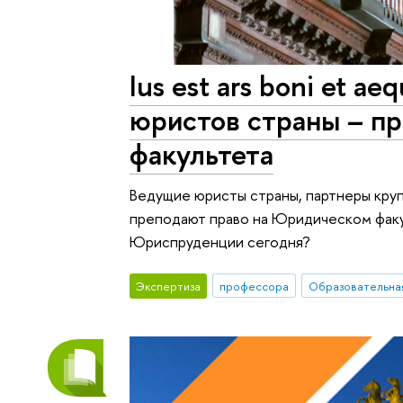
Ius est ars boni et a
юристов страны – п
факультета
Ведущие юристы страны, партнеры кру
преподают право на Юридическом факу
Юриспруденции сегодня?
Экспертиза
профессора