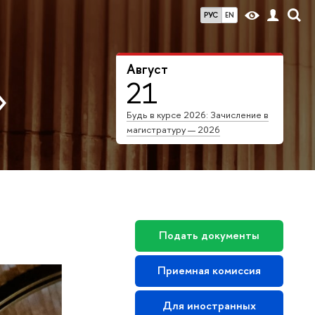
РУС
EN
Август
21
»
Будь в курсе 2026: Зачисление в
магистратуру — 2026
Подать документы
Приемная комиссия
Для иностранных