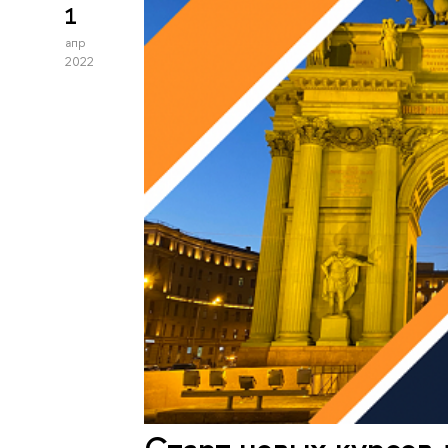
1
апр
2022
Старт новых курсов 