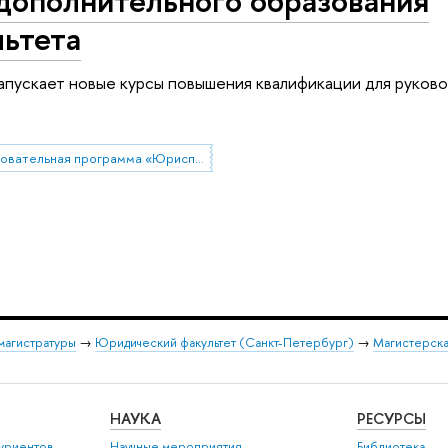
ьтета
апускает новые курсы повышения квалификации для руков
Образовательная программа «Юриспруденция»
магистратуры
→
Юридический факультет (Санкт-Петербург)
→
Магистерска
НАУКА
РЕСУРСЫ
уриентов
Научные мероприятия
Библиотека