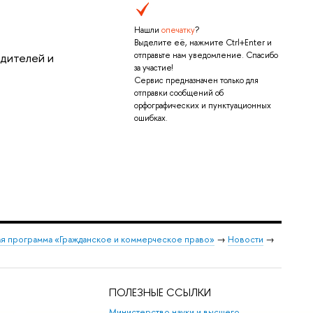
Нашли
опечатку
?
Выделите её, нажмите Ctrl+Enter и
отправьте нам уведомление. Спасибо
одителей и
за участие!
Сервис предназначен только для
отправки сообщений об
орфографических и пунктуационных
ошибках.
я программа «Гражданское и коммерческое право»
→
Новости
→
ПОЛЕЗНЫЕ ССЫЛКИ
Министерство науки и высшего