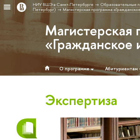
НИУ ВШЭ в Санкт-Петербурге
Образовательные п
Петербург)
Магистерская программа «Гражданское
Магистерская 
«Гражданское 
О программе
Абитуриентам
Экспертиза