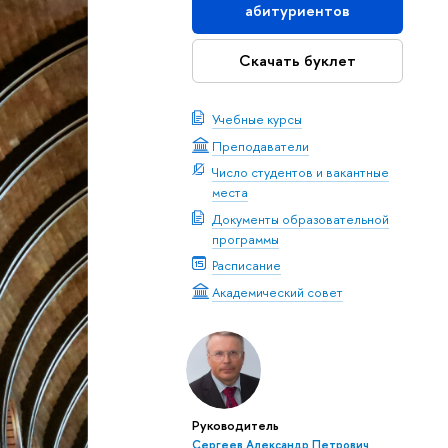
абитуриентов
Скачать буклет
Учебные курсы
Преподаватели
Число студентов и вакантные
места
Документы образовательной
программы
Расписание
Академический совет
Руководитель
Сергеев Александр Петрович