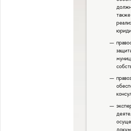
должн
также
реали
юриди
право
защит
муниц
собст
право
обесп
консу
экспе
деяте
осуще
докум