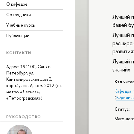
О кафедре
Сотрудники
Лучший п
Вашей б
Учебные курсы
Лучший п
Публикации
расширен
развития
КОНТАКТЫ
Лучший п
Адрес: 194100, Санкт-
знаний»
Петербург, ул.
Кантемировская дом 3,
Кто читае
корп.1, лит. А, ком. 2012 (ст.
Кафедра 
метро «Лесная»,
(
Юридиче
«Петроградская»)
Статус:
РУКОВОДСТВО
Маго-лег