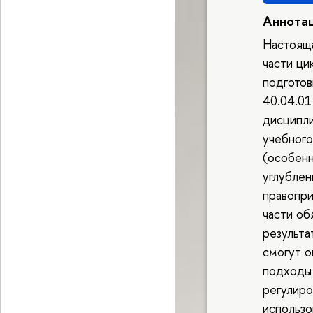
Аннота
Настояща
части ци
подготов
40.04.0
дисципл
учебного
(особенн
углублен
правопри
части об
результа
смогут о
подходы
регулиро
использо