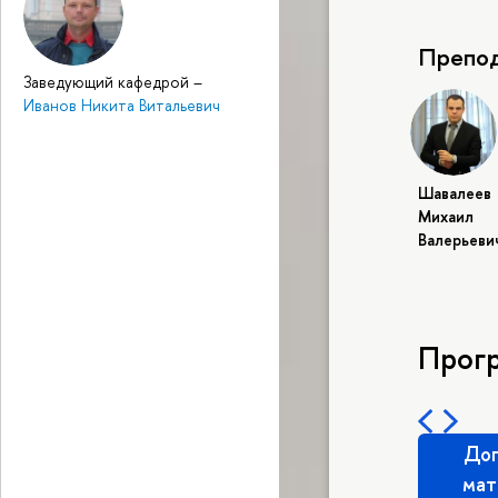
Препод
Заведующий кафедрой
–
Иванов Никита Витальевич
Шавалеев
Михаил
Валерьеви
Прог
Доп
мат