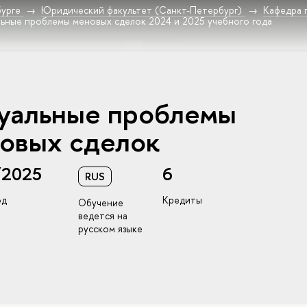
урге
Юридический факультет (Санкт-Петербург)
Кафедра 
льные проблемы меновых сделок 2024 и 2025 учебного года
уальные проблемы
овых сделок
/2025
6
RUS
од
Кредиты
Обучение
ведется на
русском языке