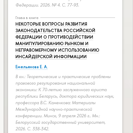
Федерации. 2026. № 4.
С. 77-93.
Глава в книге
НЕКОТОРЫЕ ВОПРОСЫ РАЗВИТИЯ
ЗАКОНОДАТЕЛЬСТВА РОССИЙСКОЙ
ФЕДЕРАЦИИ О ПРОТИВОДЕЙСТВИИ
МАНИПУЛИРОВАНИЮ РЫНКОМ И
НЕПРАВОМЕРНОМУ ИСПОЛЬЗОВАНИЮ
ИНСАЙДЕРСКОЙ ИНФОРМАЦИИ
Емельянова Е. А.
В кн.: Теоретические и практические проблемы
правового регулирования национальной
экономики: К 70-летию заслуженного юриста
республики Беларусь, доктора юридических наук,
профессора В.С. Каменкова: Материалы
Международной научно-практической
конференции. Минск, 9 апреля 2026 г.. Мн.:
Белорусский государственный университет,
2026.
С. 338-342.