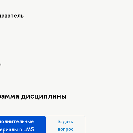
аватель
ч
рамма дисциплины
олнительные
Задать
ериалы в LMS
вопрос