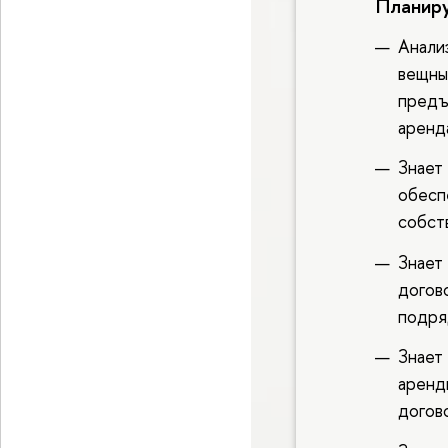
Планиру
Анали
вещны
предъ
аренд
Знает 
обесп
собст
Знает
догов
подря
Знает
аренд
догов