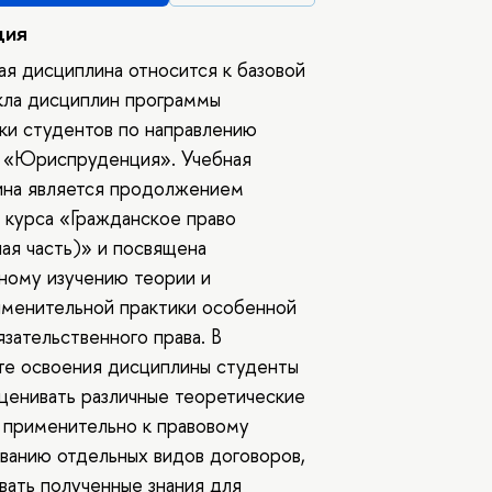
ция
я дисциплина относится к базовой
кла дисциплин программы
ки студентов по направлению
1 «Юриспруденция». Учебная
ина является продолжением
 курса «Гражданское право
ая часть)» и посвящена
ному изучению теории и
менительной практики особенной
язательственного права. В
те освоения дисциплины студенты
ценивать различные теоретические
 применительно к правовому
ванию отдельных видов договоров,
вать полученные знания для