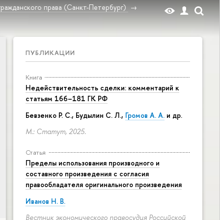
гражданского права (Санкт-Петербург)
ПУБЛИКАЦИИ
Книга
Недействительность сделки: комментарий к
статьям 166–181 ГК РФ
Бевзенко Р. С., Будылин С. Л.,
Громов А. А.
и др.
М.: Статут, 2025.
Статья
Пределы использования производного и
составного произведения с согласия
правообладателя оригинального произведения
Иванов Н. В.
Вестник экономического правосудия Российской