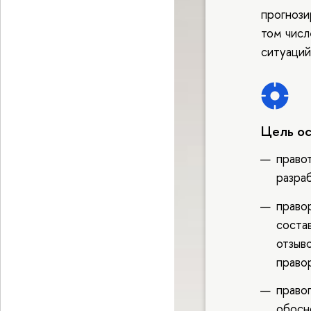
прогнози
том числ
ситуаций
Цель о
право
разра
право
состав
отзыво
право
право
обосн