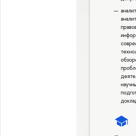
анали
анали
право
инфор
совре
технол
обзор
пробл
деяте
научн
подго
докла