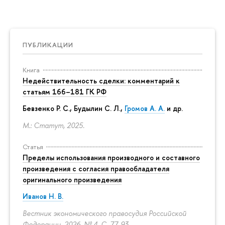
ПУБЛИКАЦИИ
Книга
Недействительность сделки: комментарий к
статьям 166–181 ГК РФ
Бевзенко Р. С., Будылин С. Л.,
Громов А. А.
и др.
М.: Статут, 2025.
Статья
Пределы использования производного и составного
произведения с согласия правообладателя
оригинального произведения
Иванов Н. В.
Вестник экономического правосудия Российской
Федерации. 2026. № 4.
С. 77-93.