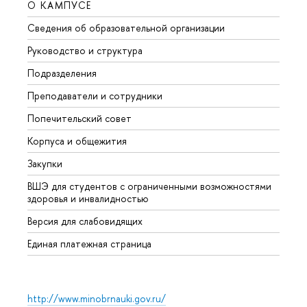
О КАМПУСЕ
ОБР
Сведения об образовательной организации
Мероп
Руководство и структура
Мероп
Подразделения
Довуз
Преподаватели и сотрудники
Олим
Попечительский совет
Прием
Корпуса и общежития
Прием
Закупки
Дипл
ВШЭ для студентов с ограниченными возможностями
Допол
здоровья и инвалидностью
Аспир
Версия для слабовидящих
Обрат
Единая платежная страница
http://www.minobrnauki.gov.ru/