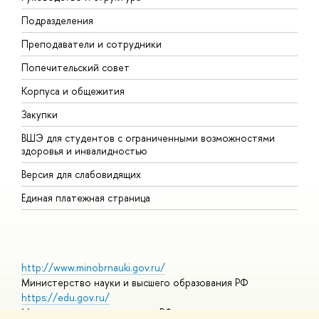
Подразделения
Д
Преподаватели и сотрудники
О
Попечительский совет
П
Корпуса и общежития
П
Закупки
Д
ВШЭ для студентов с ограниченными возможностями
Д
здоровья и инвалидностью
А
Версия для слабовидящих
О
Единая платежная страница
http://www.minobrnauki.gov.ru/
Министерство науки и высшего образования РФ
https://edu.gov.ru/
Министерство просвещения РФ