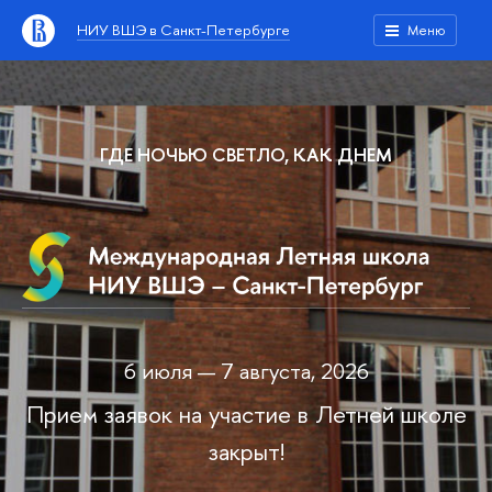
НИУ ВШЭ в Санкт-Петербурге
Меню
ГДЕ НОЧЬЮ СВЕТЛО, КАК ДНЕМ
6 июля — 7 августа, 2026
Прием заявок на участие в Летней школе
закрыт!