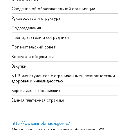
Сведения об образовательной организации
Мероп
Руководство и структура
Мероп
Подразделения
Довуз
Преподаватели и сотрудники
Олим
Попечительский совет
Прием
Корпуса и общежития
Прием
Закупки
Дипл
ВШЭ для студентов с ограниченными возможностями
Допол
здоровья и инвалидностью
Аспир
Версия для слабовидящих
Обрат
Единая платежная страница
http://www.minobrnauki.gov.ru/
Министерство науки и высшего образования РФ