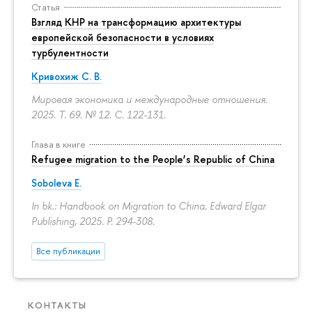
Статья
Взгляд КНР на трансформацию архитектуры
европейской безопасности в условиях
турбулентности
Кривохиж С. В.
Мировая экономика и международные отношения.
2025. Т. 69. № 12.
С. 122-131.
Глава в книге
Refugee migration to the People’s Republic of China
Soboleva E.
In bk.: Handbook on Migration to China. Edward Elgar
Publishing, 2025.
P. 294-308.
Все публикации
КОНТАКТЫ