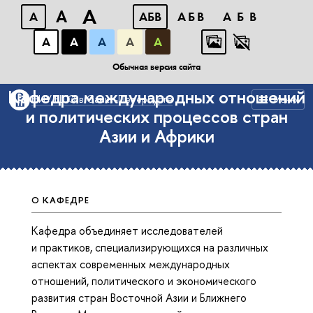
A
A
A
АБB
АБB
АБB
А
А
А
А
А
Институт востоковедения и африканистики
Обычная версия сайта
Кафедра международных отношений
НИУ ВШЭ в Санкт-Петербурге
Меню
и политических процессов стран
Азии и Африки
О КАФЕДРЕ
Кафедра объединяет исследователей
и практиков, специализирующихся на различных
аспектах современных международных
отношений, политического и экономического
развития стран Восточной Азии и Ближнего