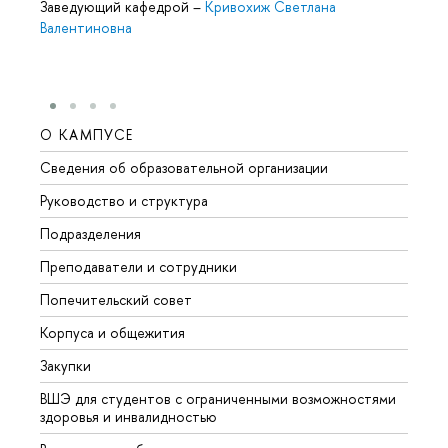
Заведующий кафедрой
–
Кривохиж Светлана
Валентиновна
О КАМПУСЕ
ОБР
Сведения об образовательной организации
Мероп
Руководство и структура
Мероп
Подразделения
Довуз
Преподаватели и сотрудники
Олим
Попечительский совет
Прием
Корпуса и общежития
Прием
Закупки
Дипл
ВШЭ для студентов с ограниченными возможностями
Допол
здоровья и инвалидностью
Аспир