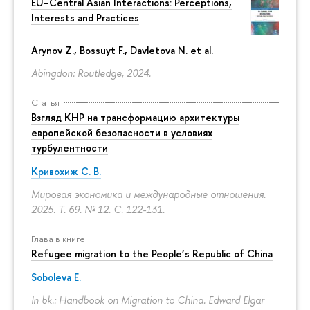
EU–Central Asian Interactions: Perceptions,
Interests and Practices
Arynov Z., Bossuyt F., Davletova N. et al.
Abingdon: Routledge, 2024.
Статья
Взгляд КНР на трансформацию архитектуры
европейской безопасности в условиях
турбулентности
Кривохиж С. В.
Мировая экономика и международные отношения.
2025. Т. 69. № 12.
С. 122-131.
Глава в книге
Refugee migration to the People’s Republic of China
Soboleva E.
In bk.: Handbook on Migration to China. Edward Elgar