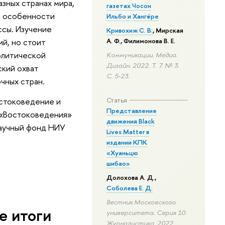
зных странах мира,
газетах Чосон
 а особенности
Ильбо и Хангёре
сы. Изучение
Кривохиж С. В.
,
Мирская
й, но стоит
А. Ф.
,
Филимонова В. Е.
олитической
Коммуникации. Медиа.
Дизайн. 2022. Т. 7. № 3.
ский охват
С. 5-23.
очных стран.
остоковедение и
Статья
Представление
 «Востоковедения»
движения Black
Научный фонд НИУ
Lives Matter в
издании КПК
«Хуаньцю
шибао»
Долохова А. Д.
,
Соболева Е. Д.
Вестник Московского
е итоги
университета. Серия 10:
Журналистика. 2022.