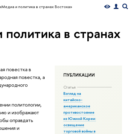
«Медиа и политика в странах Востока»
 политика в странах
ая повестка в
ПУБЛИКАЦИИ
ародная повестка, а
дународного
Статья
Взгляд на
китайско-
ении политологии,
американское
цию и изображают
противостояние
из Южной Кореи:
тобы оправдать
освещение
ошения и
торговой войны в