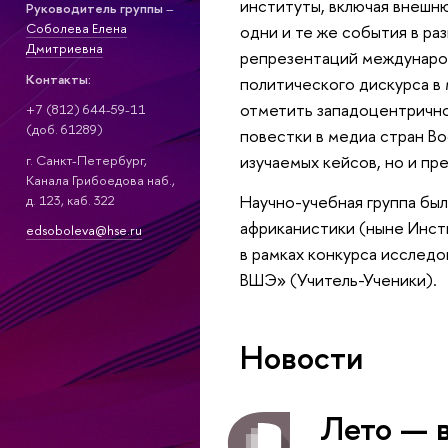
институты, включая внешню
Руководитель группы
–
Соболева Елена
одни и те же события в ра
Дмитриевна
репрезентаций международ
Контакты:
политического дискурса в 
отметить западоцентрично
+7 (812) 644-59-11
(доб. 61289)
повестки в медиа стран В
изучаемых кейсов, но и пр
г. Санкт-Петербург,
Канала Грибоедова наб.,
Научно-учебная группа бы
д. 123, каб. 322
африканистики (ныне Инст
edsoboleva@hse.ru
в рамках конкурса исслед
ВШЭ» (Учитель-Ученики).
Новости
Лето — 