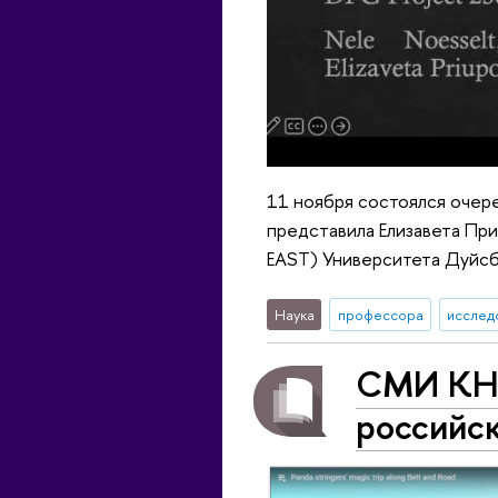
11 ноября состоялся очер
представила Елизавета При
EAST) Университета Дуйсб
Наука
профессора
исслед
СМИ КНР
российс