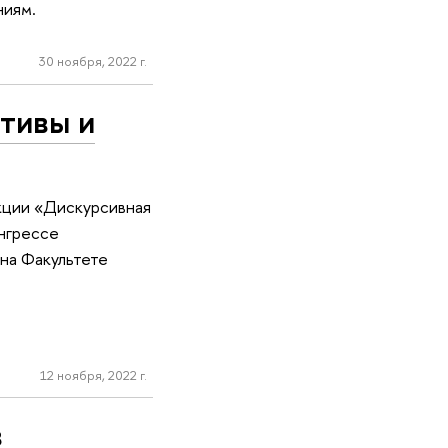
ниям.
30 ноября, 2022 г.
тивы и
кции «Дискурсивная
онгрессе
на Факультете
12 ноября, 2022 г.
в