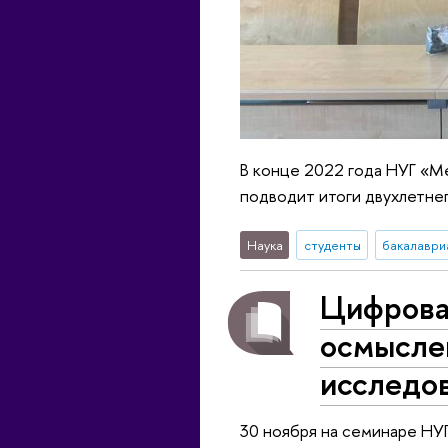
В конце 2022 года НУГ «Ме
подводит итоги двухлетне
Наука
студенты
бакалаври
Цифрова
осмысле
исследо
30 ноября на семинаре НУ