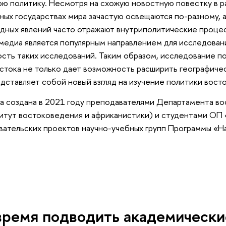
ю политику. Несмотря на схожую новостную повестку в ра
зных государствах мира зачастую освещаются по-разному,
ных явлений часто отражают внутриполитические процес
медиа является популярным направлением для исследовани
сть таких исследований. Таким образом, исследование п
остока не только дает возможность расширить географиче
едставляет собой новый взгляд на изучение политики вост
ла создана в 2021 году преподавателями Департамента в
итут востоковедения и африканистики) и студентами ОП
овательских проектов научно-учебных групп Программы «
время подводить академически