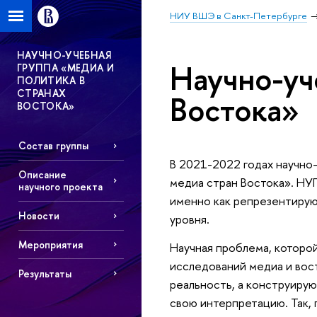
НИУ ВШЭ в Санкт-Петербурге
НАУЧНО-УЧЕБНАЯ
Научно-уч
ГРУППА «МЕДИА И
ПОЛИТИКА В
СТРАНАХ
Востока»
ВОСТОКА»
Состав группы
В 2021-2022 годах научно
Описание
медиа стран Востока». НУГ
научного проекта
именно как репрезентиру
Новости
уровня.
Мероприятия
Научная проблема, которой
исследований медиа и вос
Результаты
реальность, а конструирую
свою интерпретацию. Так, 