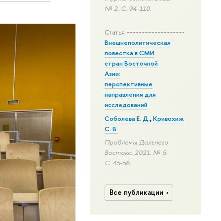
№ 2.
С. 94-110.
Статья
Внешнеполитическая
повестка в СМИ
стран Восточной
Азии:
перспективные
направления для
исследований
Соболева Е. Д.
,
Кривохиж
С. В.
Проблемы Дальнего
Востока. 2021. № 5.
С. 45-56.
Все публикации