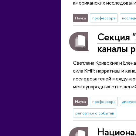
американских исследован
Наука
профессора
исслед
Секция "
каналы 
Светлана Кривохиж и Елен
сила КНР: нарративы и ка
исследователей междунаро
международных отношений
Наука
профессора
дискус
репортаж о событии
Национа