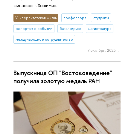
финансов г.Хошимин.
Университетская жизнь
профессора
студенты
репортаж о событии
бакалавриат
магистратура
международное сотрудничество
7 октября, 2025 г.
Выпускница ОП "Востоковедение"
получила золотую медаль РАН