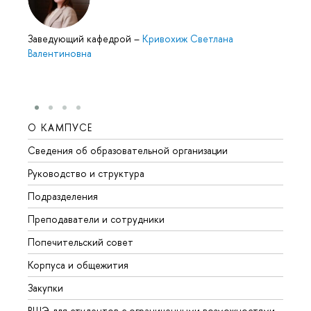
Заведующий кафедрой
–
Кривохиж Светлана
Валентиновна
О КАМПУСЕ
ОБР
Сведения об образовательной организации
Мероп
Руководство и структура
Мероп
Подразделения
Довуз
Преподаватели и сотрудники
Олим
Попечительский совет
Прием
Корпуса и общежития
Прием
Закупки
Дипл
ВШЭ для студентов с ограниченными возможностями
Допол