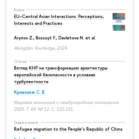
Книга
EU–Central Asian Interactions: Perceptions,
Interests and Practices
Arynov Z., Bossuyt F., Davletova N. et al.
Abingdon: Routledge, 2024.
Статья
Взгляд КНР на трансформацию архитектуры
европейской безопасности в условиях
турбулентности
Кривохиж С. В.
Мировая экономика и международные отношения.
2025. Т. 69. № 12.
С. 122-131.
Глава в книге
Refugee migration to the People’s Republic of China