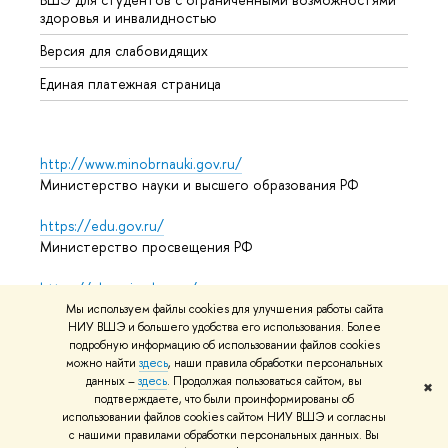
здоровья и инвалидностью
Аспир
Версия для слабовидящих
Обрат
Единая платежная страница
http://www.minobrnauki.gov.ru/
Министерство науки и высшего образования РФ
https://edu.gov.ru/
Министерство просвещения РФ
https://elearning.hse.ru/mooc
Массовые открытые онлайн-курсы
Мы используем файлы cookies для улучшения работы сайта
НИУ ВШЭ и большего удобства его использования. Более
подробную информацию об использовании файлов cookies
можно найти
здесь
, наши правила обработки персональных
© НИУ ВШЭ 1993–2026
Адреса и контакты
Условия
данных –
здесь
. Продолжая пользоваться сайтом, вы
✖
подтверждаете, что были проинформированы об
использования материалов
Политика конфиденциальности
использовании файлов cookies сайтом НИУ ВШЭ и согласны
Карта сайта
с нашими правилами обработки персональных данных. Вы