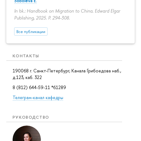
Soboleva E.
In bk.: Handbook on Migration to China. Edward Elgar
Publishing, 2025.
P. 294-308.
Все публикации
КОНТАКТЫ
190068 г. Санкт-Петербург, Канала Грибоедова наб.,
д.123, каб. 322
8 (812) 644-59-11 *61289
Телеграм-канал кафедры
РУКОВОДСТВО