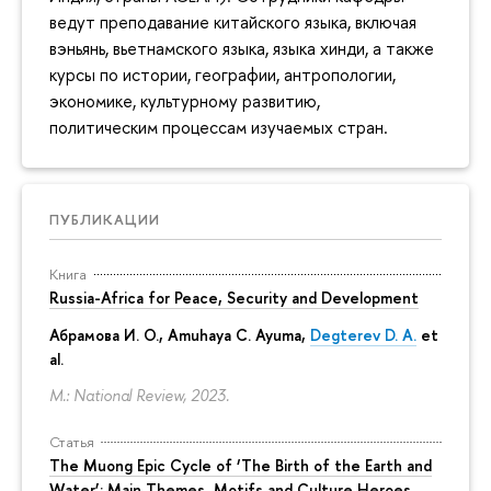
ведут преподавание китайского языка, включая
вэньянь, вьетнамского языка, языка хинди, а также
курсы по истории, географии, антропологии,
экономике, культурному развитию,
политическим процессам изучаемых стран.
ПУБЛИКАЦИИ
Книга
Russia-Africa for Peace, Security and Development
Абрамова И. О.
,
Amuhaya C. Ayuma
,
Degterev D. A.
et
al.
M.: National Review, 2023.
Статья
The Muong Epic Cycle of ‘The Birth of the Earth and
Water’: Main Themes, Motifs and Culture Heroes