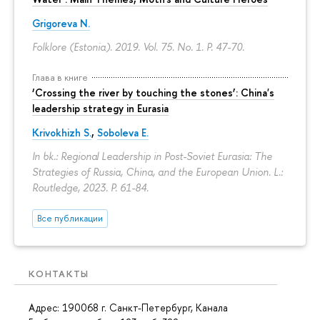
Grigoreva N.
Folklore (Estonia). 2019. Vol. 75. No. 1.
P. 47-70.
Глава в книге
‘Crossing the river by touching the stones’: China's
leadership strategy in Eurasia
Krivokhizh S.
,
Soboleva E.
In bk.: Regional Leadership in Post-Soviet Eurasia: The
Strategies of Russia, China, and the European Union. L.:
Routledge, 2023.
P. 61-84.
Все публикации
КОНТАКТЫ
Адрес: 190068 г. Санкт-Петербург, Канала