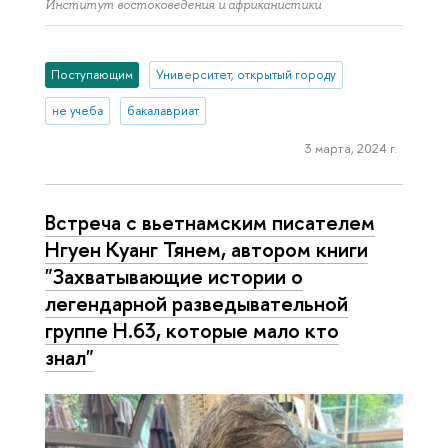
Институт востоковедения и африканистики
Поступающим
Университет, открытый городу
не учеба
бакалавриат
3 марта, 2024 г.
Встреча с вьетнамским писателем
Нгуен Куанг Тянем, автором книги
"За­хва­ты­ва­ю­щие истории о
легендарной раз­ве­ды­ва­тель­ной
группе H.63, которые мало кто
знал"