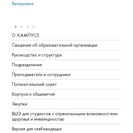
Валерьевна
О КАМПУСЕ
ОБР
Сведения об образовательной организации
Мероп
Руководство и структура
Мероп
Подразделения
Довуз
Преподаватели и сотрудники
Олим
Попечительский совет
Прием
Корпуса и общежития
Прием
Закупки
Дипл
ВШЭ для студентов с ограниченными возможностями
Допол
здоровья и инвалидностью
Аспир
Версия для слабовидящих