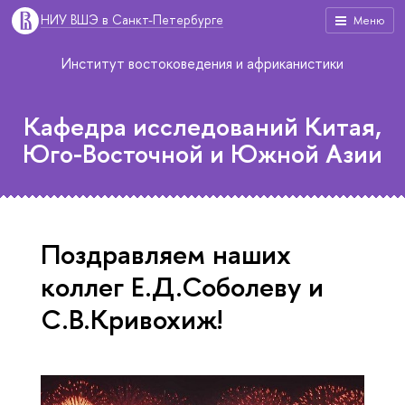
НИУ ВШЭ в Санкт-Петербурге
Меню
Институт востоковедения и африканистики
Кафедра исследований Китая,
Юго-Восточной и Южной Азии
Поздравляем наших
коллег Е.Д.Соболеву и
С.В.Кривохиж!