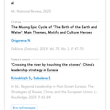
al.
M.: National Review, 2023.
Статья
The Muong Epic Cycle of ‘The Birth of the Earth and
Water’: Main Themes, Motifs and Culture Heroes
Grigoreva N.
Folklore (Estonia). 2019. Vol. 75. No. 1.
P. 47-70.
Глава в книге
‘Crossing the river by touching the stones’: China's
leadership strategy in Eurasia
Krivokhizh S.
,
Soboleva E.
In bk.: Regional Leadership in Post-Soviet Eurasia: The
Strategies of Russia, China, and the European Union. L.:
Routledge, 2023.
P. 61-84.
Все публикации