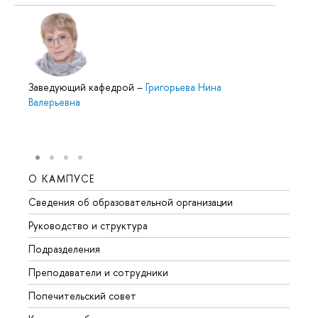
Заведующий кафедрой
–
Григорьева Нина
Валерьевна
О КАМПУСЕ
ОБР
Сведения об образовательной организации
Мероп
Руководство и структура
Мероп
Подразделения
Довуз
Преподаватели и сотрудники
Олим
Попечительский совет
Прием