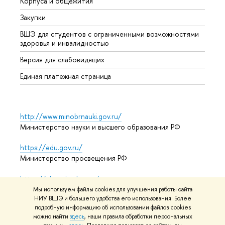
Корпуса и общежития
Прием
Закупки
Дипл
ВШЭ для студентов с ограниченными возможностями
Допол
здоровья и инвалидностью
Аспир
Версия для слабовидящих
Обрат
Единая платежная страница
http://www.minobrnauki.gov.ru/
Министерство науки и высшего образования РФ
https://edu.gov.ru/
Министерство просвещения РФ
https://elearning.hse.ru/mooc
Массовые открытые онлайн-курсы
Мы используем файлы cookies для улучшения работы сайта
НИУ ВШЭ и большего удобства его использования. Более
подробную информацию об использовании файлов cookies
можно найти
здесь
, наши правила обработки персональных