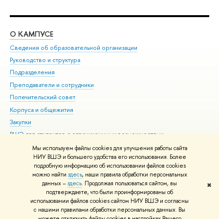
О КАМПУСЕ
ОБ
Сведения об образовательной организации
Мер
Руководство и структура
Мер
Подразделения
Дов
Преподаватели и сотрудники
Ол
Попечительский совет
При
Корпуса и общежития
При
Закупки
Ди
ВШЭ для студентов с ограниченными возможностями
До
здоровья и инвалидностью
Ас
Мы используем файлы cookies для улучшения работы сайта
Версия для слабовидящих
НИУ ВШЭ и большего удобства его использования. Более
Обр
подробную информацию об использовании файлов cookies
Единая платежная страница
можно найти
здесь
, наши правила обработки персональных
данных –
здесь
. Продолжая пользоваться сайтом, вы
✖
Редактору
подтверждаете, что были проинформированы об
© НИУ ВШЭ 1993–2026
Адреса и контакты
Условия использования
использовании файлов cookies сайтом НИУ ВШЭ и согласны
с нашими правилами обработки персональных данных. Вы
материалов
Политика конфиденциальности
Карта сайта
можете отключить файлы cookies в настройках Вашего